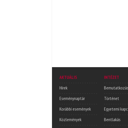
AKTUÁLIS
INTÉZET
Hírek
Bemutatkozá
Eseménynaptár
Történet
Korábbi események
Egyetemi kapc
Közlemények
Bentlakás