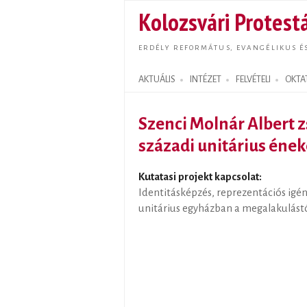
Kolozsvári Protestá
ERDÉLY REFORMÁTUS, EVANGÉLIKUS É
AKTUÁLIS
INTÉZET
FELVÉTELI
OKTA
Search form
Szenci Molnár Albert zs
századi unitárius én
Kutatasi projekt kapcsolat:
Identitásképzés, reprezentációs igén
unitárius egyházban a megalakulástó