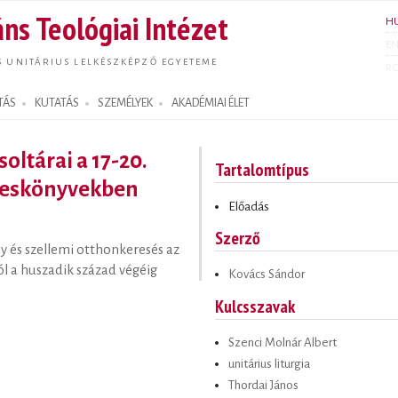
Ugrás a
ns Teológiai Intézet
H
tartalomra
E
S UNITÁRIUS LELKÉSZKÉPZŐ EGYETEME
R
TÁS
KUTATÁS
SZEMÉLYEK
AKADÉMIAI ÉLET
oltárai a 17-20.
Tartalomtípus
ekeskönyvekben
Előadás
Szerző
y és szellemi otthonkeresés az
l a huszadik század végéig
Kovács Sándor
Kulcsszavak
Szenci Molnár Albert
unitárius liturgia
Thordai János