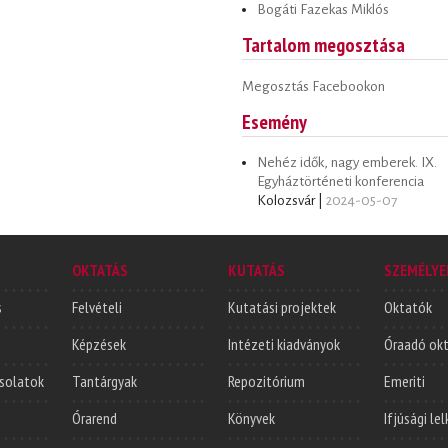
Bogáti Fazekas Miklós
Tartalom megosztása
Megosztás Facebookon
Esemény
Nehéz idők, nagy emberek. IX.
Egyháztörténeti konferencia
Kolozsvár |
2024-05-07
OKTATÁS
KUTATÁS
SZEMÉLYE
s
Felvételi
Kutatási projektek
Oktatók
Képzések
Intézeti kiadványok
Óraadó ok
solatok
Tantárgyak
Repozitórium
Emeriti
Órarend
Könyvek
Ifjúsági le