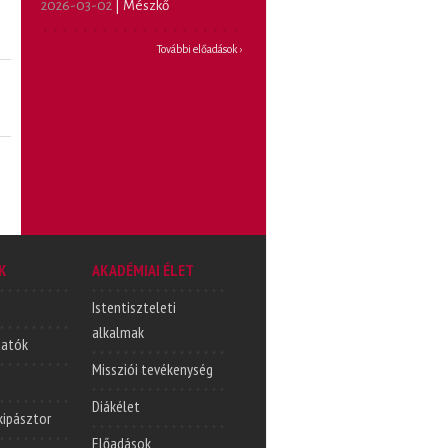
2026-03-02
| Mészkő
További előadások ›
K
AKADÉMIAI ÉLET
Istentiszteleti
alkalmak
tatók
Missziói tevékenység
Diákélet
lkipásztor
Előadások