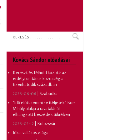
U
N
O
Keresés
Kovács Sándor előadásai
Kereszt és félhold között: az
erdélyi unitárius közösség a
tizenhatodik században
2026-06-06
| Szabadka
"Idő előtt semmi se ítéljetek". Bors
Mihály alakja a ravatalánál
elhangzott beszédek tükrében
2026-05-12
| Kolozsvár
Jókai vallásos világa