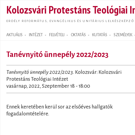
Ugrás
Kolozsvári Protestáns Teológiai I
tarta
ERDÉLY REFORMÁTUS, EVANGÉLIKUS ÉS UNITÁRIUS LELKÉSZKÉPZŐ
AKTUÁLIS
INTÉZET
FELVÉTELI
OKTATÁS
KUTATÁS
SZEMÉLYEK
Search form
Tanévnyitó ünnepély 2022/2023
Tanévnyitó ünnepély 2022/2023
. Kolozsvár: Kolozsvári
Protestáns Teológiai Intézet
vasárnap, 2022, Szeptember 18 - 18:00
Ennek keretében kerül sor az elsőéves hallgatók
fogadalomtételére.