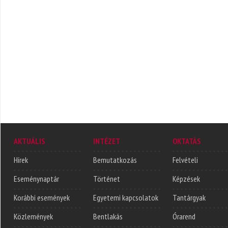
AKTUÁLIS
INTÉZET
OKTATÁS
Hírek
Bemutatkozás
Felvételi
Eseménynaptár
Történet
Képzések
Korábbi események
Egyetemi kapcsolatok
Tantárgyak
Közlemények
Bentlakás
Órarend