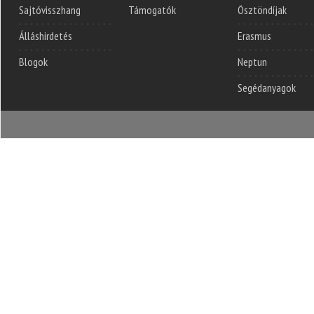
Sajtóvisszhang
Támogatók
Ösztöndíjak
Álláshirdetés
Erasmus
Blogok
Neptun
Segédanyagok