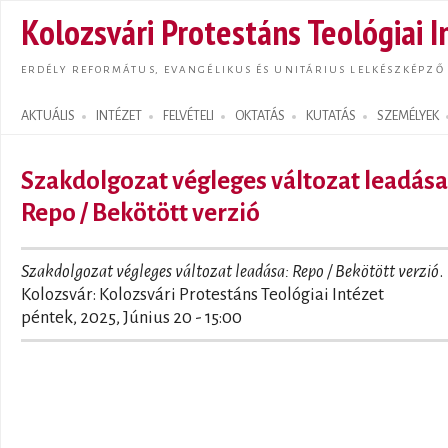
Ugrás
Kolozsvári Protestáns Teológiai I
tarta
ERDÉLY REFORMÁTUS, EVANGÉLIKUS ÉS UNITÁRIUS LELKÉSZKÉPZŐ
AKTUÁLIS
INTÉZET
FELVÉTELI
OKTATÁS
KUTATÁS
SZEMÉLYEK
Search form
Szakdolgozat végleges változat leadása
Repo / Bekötött verzió
Szakdolgozat végleges változat leadása: Repo / Bekötött verzió
.
Kolozsvár: Kolozsvári Protestáns Teológiai Intézet
péntek, 2025, Június 20 - 15:00