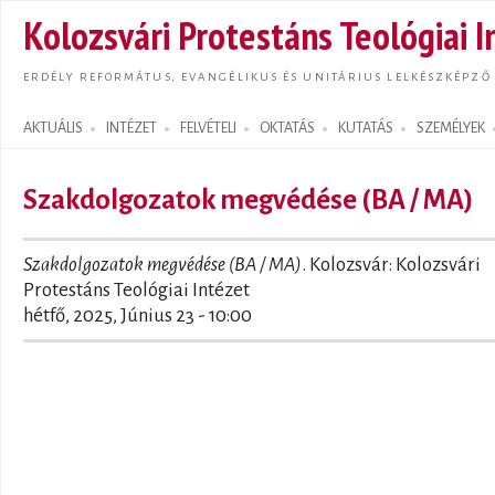
Ugrás
Kolozsvári Protestáns Teológiai I
tarta
ERDÉLY REFORMÁTUS, EVANGÉLIKUS ÉS UNITÁRIUS LELKÉSZKÉPZŐ
AKTUÁLIS
INTÉZET
FELVÉTELI
OKTATÁS
KUTATÁS
SZEMÉLYEK
Search form
Szakdolgozatok megvédése (BA / MA)
Szakdolgozatok megvédése (BA / MA)
. Kolozsvár: Kolozsvári
Protestáns Teológiai Intézet
hétfő, 2025, Június 23 - 10:00