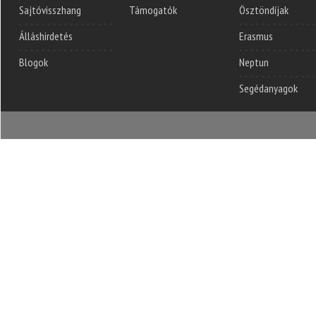
Sajtóvisszhang
Támogatók
Ösztöndíjak
Álláshirdetés
Erasmus
Blogok
Neptun
Segédanyagok