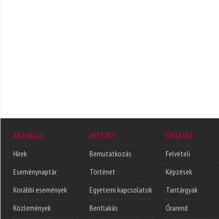
AKTUÁLIS
INTÉZET
OKTATÁS
Hírek
Bemutatkozás
Felvételi
Eseménynaptár
Történet
Képzések
Korábbi események
Egyetemi kapcsolatok
Tantárgyak
Közlemények
Bentlakás
Órarend