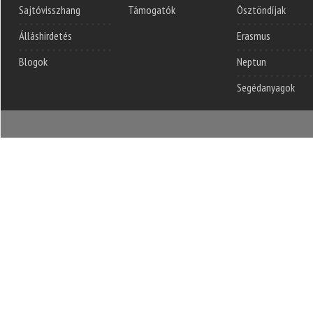
Sajtóvisszhang
Támogatók
Ösztöndíjak
Álláshirdetés
Erasmus
Blogok
Neptun
Segédanyagok