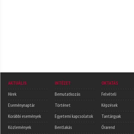
AKTUÁLIS
INTÉZET
OKTATÁS
Hírek
Bemutatkozás
Felvételi
Eseménynaptár
Történet
Képzések
Korábbi események
Egyetemi kapcsolatok
Tantárgyak
Közlemények
Bentlakás
Órarend