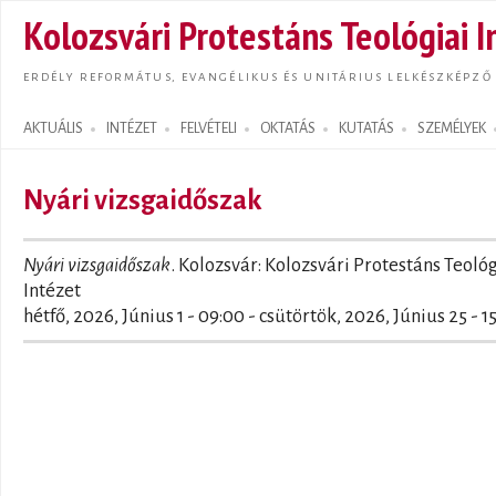
Ugrás
Kolozsvári Protestáns Teológiai I
tarta
ERDÉLY REFORMÁTUS, EVANGÉLIKUS ÉS UNITÁRIUS LELKÉSZKÉPZŐ
AKTUÁLIS
INTÉZET
FELVÉTELI
OKTATÁS
KUTATÁS
SZEMÉLYEK
Search form
Nyári vizsgaidőszak
Nyári vizsgaidőszak
. Kolozsvár: Kolozsvári Protestáns Teológ
Intézet
hétfő, 2026, Június 1 - 09:00
-
csütörtök, 2026, Június 25 - 1