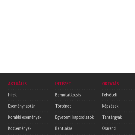
AKTUÁLIS
INTÉZET
OKTATÁS
Hírek
Bemutatkozás
Felvételi
Eseménynaptár
Történet
Képzések
Korábbi események
Egyetemi kapcsolatok
Tantárgyak
Közlemények
Bentlakás
Órarend