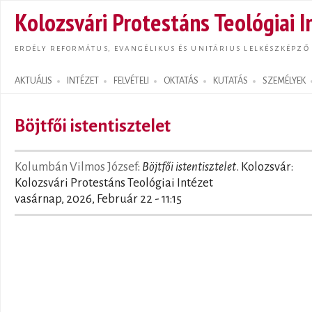
Ugrás
Kolozsvári Protestáns Teológiai I
tarta
ERDÉLY REFORMÁTUS, EVANGÉLIKUS ÉS UNITÁRIUS LELKÉSZKÉPZŐ
AKTUÁLIS
INTÉZET
FELVÉTELI
OKTATÁS
KUTATÁS
SZEMÉLYEK
Search form
Böjtfői istentisztelet
Kolumbán Vilmos József
:
Böjtfői istentisztelet
. Kolozsvár:
Kolozsvári Protestáns Teológiai Intézet
vasárnap, 2026, Február 22 - 11:15