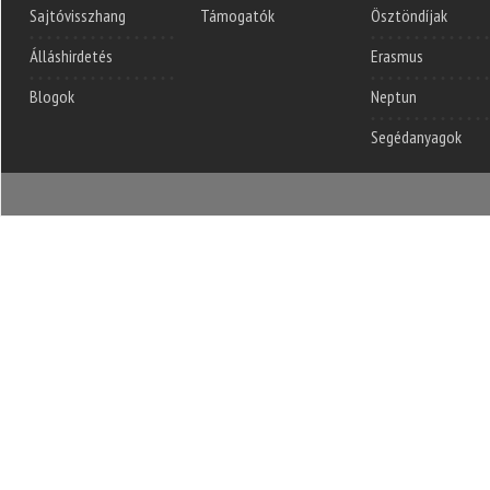
Sajtóvisszhang
Támogatók
Ösztöndíjak
Álláshirdetés
Erasmus
Blogok
Neptun
Segédanyagok