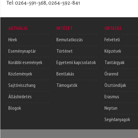
Tel: 0264-591-368, 0264-592-841
AKTUÁLIS
INTÉZET
OKTATÁS
Hírek
Bemutatkozás
Felvételi
Eseménynaptár
Történet
Képzések
Korábbi események
Egyetemi kapcsolatok
Tantárgyak
Közlemények
Bentlakás
Órarend
Sajtóvisszhang
Támogatók
Ösztöndíjak
Álláshirdetés
Erasmus
Blogok
Neptun
Segédanyagok