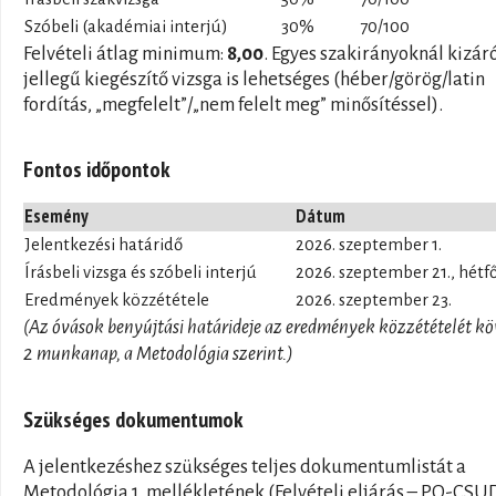
Szóbeli (akadémiai interjú)
30%
70/100
Felvételi átlag minimum:
8,00
. Egyes szakirányoknál kizár
jellegű kiegészítő vizsga is lehetséges (héber/görög/latin
fordítás, „megfelelt”/„nem felelt meg” minősítéssel).
Fontos időpontok
Esemény
Dátum
Jelentkezési határidő
2026. szeptember 1.
Írásbeli vizsga és szóbeli interjú
2026. szeptember 21., hétf
Eredmények közzététele
2026. szeptember 23.
(Az óvások benyújtási határideje az eredmények közzétételét kö
2 munkanap, a Metodológia szerint.)
Szükséges dokumentumok
A jelentkezéshez szükséges teljes dokumentumlistát a
Metodológia 1. mellékletének (Felvételi eljárás – PO-CSU