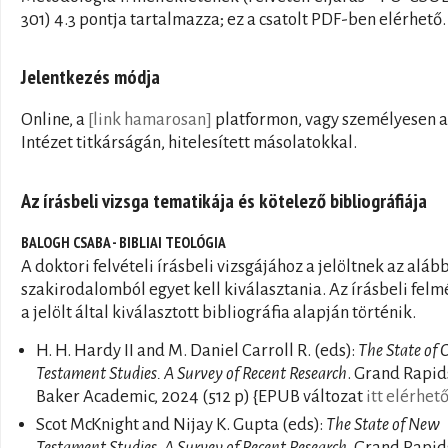
301) 4.3 pontja tartalmazza; ez a csatolt PDF-ben elérhető.
Jelentkezés módja
Online, a
[link hamarosan]
platformon, vagy személyesen 
Intézet titkárságán, hitelesített másolatokkal.
Az írásbeli vizsga tematikája és kötelező bibliográfiája
BALOGH CSABA - BIBLIAI TEOLÓGIA
A doktori felvételi írásbeli vizsgájához a jelöltnek az alább
szakirodalomból egyet kell kiválasztania. Az írásbeli felm
a jelölt által kiválasztott bibliográfia alapján történik.
H. H. Hardy II and M. Daniel Carroll R. (eds):
The State of 
Testament Studies. A Survey of Recent Research
. Grand Rapid
Baker Academic, 2024 (512 p) {EPUB változat
itt elérhet
Scot McKnight and Nijay K. Gupta (eds):
The State of New
Testament Studies. A Survey of Recent Research.
Grand Rapid