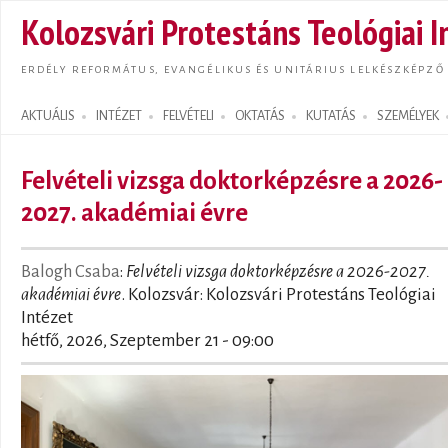
Ugrás
Kolozsvári Protestáns Teológiai I
tarta
ERDÉLY REFORMÁTUS, EVANGÉLIKUS ÉS UNITÁRIUS LELKÉSZKÉPZŐ
AKTUÁLIS
INTÉZET
FELVÉTELI
OKTATÁS
KUTATÁS
SZEMÉLYEK
Search form
Felvételi vizsga doktorképzésre a 2026-
2027. akadémiai évre
Balogh Csaba
:
Felvételi vizsga doktorképzésre a 2026-2027.
akadémiai évre
. Kolozsvár: Kolozsvári Protestáns Teológiai
Intézet
hétfő, 2026, Szeptember 21 - 09:00