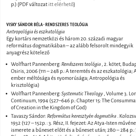
p.) {PDF változat
itt elérhető
}
VISKY SÁNDOR BÉLA - RENDSZERES TEOLÓGIA
Antropológia és eszkatológia
Egy kortárs nemzetközi és három 20. századi magyar
református dogmatikában – az alább felsorolt mindegyik
anyagrész kötelező
Wolfhart Pannenberg:
Rendszeres teológia
, 2. kötet, Buda
Osiris, 2006 (111 – 248 p.: A teremtés és az eszkatológia; 
ember méltósága és nyomorúsága; Antropológia és
krisztológia)
Wolfhart Pannenberg:
Systematic Theology
, Volume 3. Lo
Continuum, 1994 (527–646 p.: Chapter 15: The Consumma
of Creation in the Kingdom of God)
Tavaszy Sándor:
Református keresztyén dogmatika
. Kolozsv
1932 (127 – 152p. : 3. Rész, II. fejezet: Az Atya-Isten művén
ismerete a bűneset előtt és a bűneset után; 280 – 284 p.: 