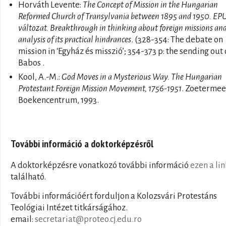
Horváth Levente:
The Concept of Mission in the Hungarian
Reformed Church of Transylvania between 1895 and 1950. EP
változat. Breakthrough in thinking about foreign missions an
analysis of its practical hindrances
. (328-354: The debate on
mission in ‘Egyház és misszió’; 354-373 p: the sending out 
Babos .
Kool, A.-M.:
God Moves in a Mysterious Way. The Hungarian
Protestant Foreign Mission Movement, 1756-1951
. Zoetermee
Boekencentrum, 1993.
További információ a doktorképzésről
A doktorképzésre vonatkozó további információ
ezen a li
található.
További információért forduljon a Kolozsvári Protestáns
Teológiai Intézet titkárságához.
email:
secretariat@proteo.cj.edu.ro