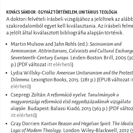
KOVÁCS SÁNDOR - EGYHÁZTÖRTÉNELEM, UNITÁRIUS TEOLÓGIA
A doktori felvételi írásbeli vizsgájához a jelöltnek az alább
szakirodalomból egyet kell kiválasztania. Az írásbeli felm
a jelölt által kiválasztott bibliográfia alapján történik.
Martin Mulsow and Jahn Rohls (ed.):
Socinianism and
Arminianism. Atitrinitarians, Calvinists and Cultural Exchang
Seventeenth-Century Europa
. Leiden-Boston: Brill, 2005 (3
p.) {PDF változat
itt elérhető
}
Lydia Willsky-Ciollo:
American Unitarianism and the Protes
Dilemma
. Lexington Books, 2015. (281 p.) {EPUB változat
i
elérhető
}
Csepregi Zoltán:
A reformáció nyelve. Tanulmányok a
magyarországi reformáció első negyedszázadának vizsgálata
alapján.
Budapest: Balassi Kiadó, 2013 (363 p.) {PDF válto
itt elérhető
}
Gray Dorrien:
Kantian Reason and Hegelian Spirit. The Idealis
Logic of Modern Theology
. London: Wiley-Blackwell, 2012 (