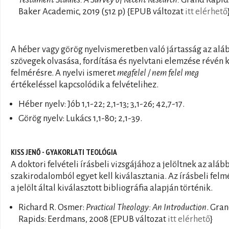
Baker Academic, 2019 (512 p) {EPUB változat
itt elérhető
A héber vagy görög nyelvismeretben való jártasság az alá
szövegek olvasása, fordítása és nyelvtani elemzése révén 
felmérésre. A nyelvi ismeret
megfelel / nem felel meg
értékeléssel kapcsolódik a felvételihez.
Héber nyelv: Jób 1,1-22; 2,1-13; 3,1-26; 42,7-17.
Görög nyelv: Lukács 1,1-80; 2,1-39.
KISS JENŐ - GYAKORLATI TEOLÓGIA
A doktori felvételi írásbeli vizsgájához a jelöltnek az alább
szakirodalomból egyet kell kiválasztania. Az írásbeli felm
a jelölt által kiválasztott bibliográfia alapján történik.
Richard R. Osmer:
Practical Theology: An Introduction
. Gra
Rapids: Eerdmans, 2008 {EPUB változat
itt elérhető
}