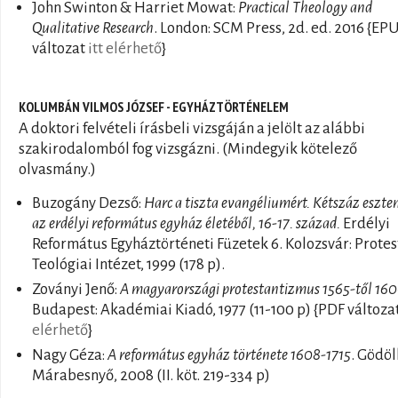
John Swinton & Harriet Mowat:
Practical Theology and
Qualitative Research
. London: SCM Press, 2d. ed. 2016 {EP
változat
itt elérhető
}
KOLUMBÁN VILMOS JÓZSEF - EGYHÁZTÖRTÉNELEM
A doktori felvételi írásbeli vizsgáján a jelölt az alábbi
szakirodalomból fog vizsgázni. (Mindegyik kötelező
olvasmány.)
Buzogány Dezső:
Harc a tiszta evangéliumért. Kétszáz eszte
az erdélyi református egyház életéből, 16-17. század.
Erdélyi
Református Egyháztörténeti Füzetek 6. Kolozsvár: Prote
Teológiai Intézet, 1999 (178 p).
Zoványi Jenő:
A magyarországi protestantizmus 1565-től 160
Budapest: Akadémiai Kiadó, 1977 (11-100 p) {PDF változa
elérhető
}
Nagy Géza:
A református egyház története 1608-1715
. Gödöl
Márabesnyő, 2008 (II. köt. 219-334 p)