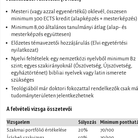
Mesteri (vagy azzal egyenértékű) oklevél, összesen
minimum 300 ECTS kredit (alapképzés + mesterképzés)
Minimum 8,00 általános tanulmányi átlag (alap- és
mesterképzés együttesen)
Előzetes témavezetői hozzájárulás (Elvi egyetértési
nyilatkozat)
Nyelvi feltételek: egy nemzetközi nyelvből minimum B2
szint; egyes szakirányoknál (Ószövetség, Újszövetség,
egyháztörténet) bibliai nyelvek vagy latin ismerete
szükséges
Teológiából már doktori fokozattal rendelkezők csak m
tudományterületen jelentkezhetnek
A felvételi vizsga összetevői
Vizsgaelem
Súlyozás
Minimum ponthat
Szakmai portfólió értékelése
20%
70/100
Írásbeli szakvizsga
50%
70/100