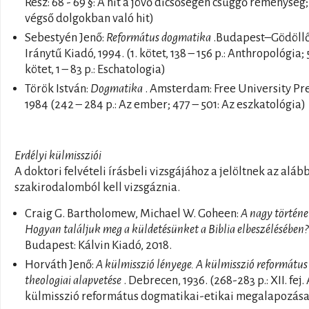
Rész: 68 - 69 §: A hit a jövő dicsőségén csüggő reménység;
végső dolgokban való hit)
Sebestyén Jenő:
Református dogmatika
.Budapest–Gödöllő
Iránytű Kiadó, 1994. (1. kötet, 138 – 156 p.: Anthropológia; 
kötet, 1 – 83 p.: Eschatologia)
Török István:
Dogmatika
. Amsterdam: Free University Pre
1984 (242 – 284 p.: Az ember; 477 – 501: Az eszkatológia)
Erdélyi külmissziói
A doktori felvételi írásbeli vizsgájához a jelöltnek az alább
szakirodalomból kell vizsgáznia.
Craig G. Bartholomew, Michael W. Goheen:
A nagy történe
Hogyan találjuk meg a küldetésünket a Biblia elbeszélésében?
Budapest: Kálvin Kiadó, 2018.
Horváth Jenő:
A külmisszió lényege. A külmisszió református
theologiai alapvetése
. Debrecen, 1936. (268-283 p.: XII. fej.
külmisszió református dogmatikai-etikai megalapozása