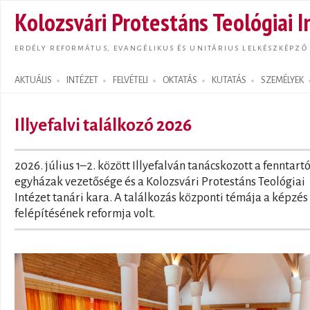
Ugrás
Kolozsvári Protestáns Teológiai I
tarta
ERDÉLY REFORMÁTUS, EVANGÉLIKUS ÉS UNITÁRIUS LELKÉSZKÉPZŐ
AKTUÁLIS
INTÉZET
FELVÉTELI
OKTATÁS
KUTATÁS
SZEMÉLYEK
Search form
Illyefalvi találkozó 2026
2026. július 1–2. között Illyefalván tanácskozott a fenntart
egyházak vezetősége és a Kolozsvári Protestáns Teológiai
Intézet tanári kara. A találkozás központi témája a képzés
felépítésének reformja volt.