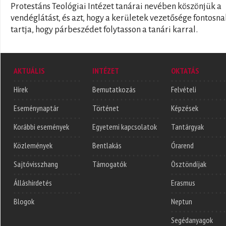
Protestáns Teológiai Intézet tanárai nevében köszönjük a
vendéglátást, és azt, hogy a kerületek vezetősége fontosna
tartja, hogy párbeszédet folytasson a tanári karral.
AKTUÁLIS
INTÉZET
OKTATÁS
Hírek
Bemutatkozás
Felvételi
Eseménynaptár
Történet
Képzések
Korábbi események
Egyetemi kapcsolatok
Tantárgyak
Közlemények
Bentlakás
Órarend
Sajtóvisszhang
Támogatók
Ösztöndíjak
Álláshirdetés
Erasmus
Blogok
Neptun
Segédanyagok