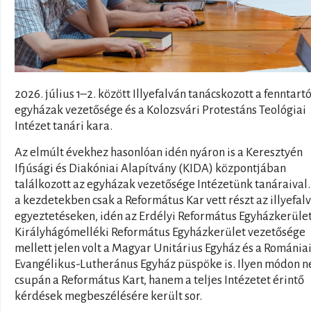
2026. július 1–2. között Illyefalván tanácskozott a fenntart
egyházak vezetősége és a Kolozsvári Protestáns Teológiai
Intézet tanári kara.
Az elmúlt évekhez hasonlóan idén nyáron is a Keresztyén
Ifjúsági és Diakóniai Alapítvány (KIDA) központjában
találkozott az egyházak vezetősége Intézetünk tanáraival
a kezdetekben csak a Református Kar vett részt az illyefalv
egyeztetéseken, idén az Erdélyi Református Egyházkerület
Királyhágómelléki Református Egyházkerület vezetősége
mellett jelen volt a Magyar Unitárius Egyház és a Románia
Evangélikus-Lutheránus Egyház püspöke is. Ilyen módon 
csupán a Református Kart, hanem a teljes Intézetet érintő
kérdések megbeszélésére került sor.