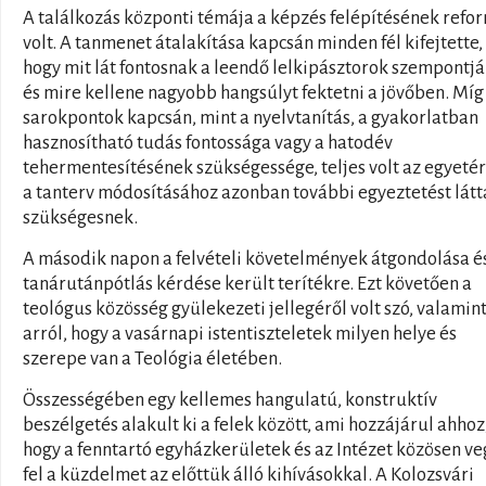
A találkozás központi témája a képzés felépítésének refo
volt. A tanmenet átalakítása kapcsán minden fél kifejtette,
hogy mit lát fontosnak a leendő lelkipásztorok szempontj
és mire kellene nagyobb hangsúlyt fektetni a jövőben. Míg
sarokpontok kapcsán, mint a nyelvtanítás, a gyakorlatban
hasznosítható tudás fontossága vagy a hatodév
tehermentesítésének szükségessége, teljes volt az egyetér
a tanterv módosításához azonban további egyeztetést látt
szükségesnek.
A második napon a felvételi követelmények átgondolása é
tanárutánpótlás kérdése került terítékre. Ezt követően a
teológus közösség gyülekezeti jellegéről volt szó, valamin
arról, hogy a vasárnapi istentiszteletek milyen helye és
szerepe van a Teológia életében.
Összességében egy kellemes hangulatú, konstruktív
beszélgetés alakult ki a felek között, ami hozzájárul ahhoz
hogy a fenntartó egyházkerületek és az Intézet közösen v
fel a küzdelmet az előttük álló kihívásokkal. A Kolozsvári