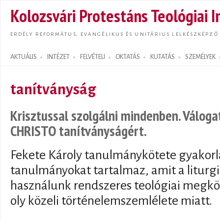
Ugrás
Kolozsvári Protestáns Teológiai I
tarta
ERDÉLY REFORMÁTUS, EVANGÉLIKUS ÉS UNITÁRIUS LELKÉSZKÉPZŐ
AKTUÁLIS
INTÉZET
FELVÉTELI
OKTATÁS
KUTATÁS
SZEMÉLYEK
Search form
tanítványság
Krisztussal szolgálni mindenben. Válog
CHRISTO tanítványságért.
Fekete Károly tanulmánykötete gyakorla
tanulmányokat tartalmaz, amit a liturg
használunk rendszeres teológiai megköz
oly közeli történelemszemlélete miatt.