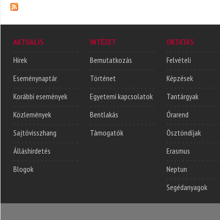
AKTUÁLIS
INTÉZET
OKTATÁS
Hírek
Bemutatkozás
Felvételi
Eseménynaptár
Történet
Képzések
Korábbi események
Egyetemi kapcsolatok
Tantárgyak
Közlemények
Bentlakás
Órarend
Sajtóvisszhang
Támogatók
Ösztöndíjak
Álláshirdetés
Erasmus
Blogok
Neptun
Segédanyagok