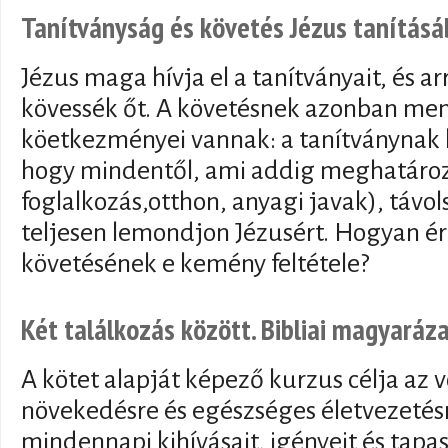
Tanítványság és követés Jézus tanítás
Jézus maga hívja el a tanítványait, és ar
kövessék őt. A követésnek azonban m
köetkezményei vannak: a tanítványnak ké
hogy mindentől, ami addig meghatározta
foglalkozás,otthon, anyagi javak), távol
teljesen lemondjon Jézusért. Hogyan é
követésének e kemény feltétele?
Két találkozás között. Bibliai magyaráz
A kötet alapját képező kurzus célja az v
növekedésre és egészséges életvezeté
mindennapi kihívásait, igényeit és tapa