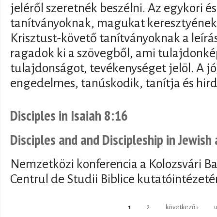
jeléről szeretnék beszélni. Az egykori 
tanítványoknak, magukat keresztyénekn
Krisztust-követő tanítványoknak a leír
ragadok ki a szövegből, ami tulajdonk
tulajdonságot, tevékenységet jelöl. A jó,
engedelmes, tanúskodik, tanítja és hirde
Disciples in Isaiah 8:16
Disciples and and Discipleship in Jewish 
Nemzetközi konferencia a Kolozsvári B
Centrul de Studii Biblice kutatóintézet
Oldalak
1
2
következő ›
u