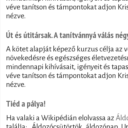
véve tanítson és támpontokat adjon Kris
nézve.
Út és útitársak. A tanítvánnyá válás nég
A kötet alapját képező kurzus célja az v
növekedésre és egészséges életvezeté
mindennapi kihívásait, igényeit és tapa
véve tanítson és támpontokat adjon Kris
nézve.
Tiéd a pálya!
Ha valaki a Wikipédián elolvassa az
Áld
találja: „Áldozócsütörtök, áldozónap, U