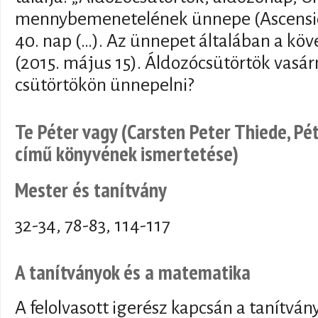
mennybemenetelének ünnepe (Ascensio
40. nap (…). Az ünnepet általában a kö
(2015. május 15). Áldozócsütörtök vasá
csütörtökön ünnepelni?
Te Péter vagy (Carsten Peter Thiede, P
című könyvének ismertetése)
Mester és tanítvány
32-34, 78-83, 114-117
A tanítványok és a matematika
A felolvasott igerész kapcsán a tanítvá