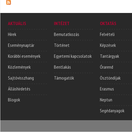
AKTUÁLIS
INTÉZET
OKTATÁS
Hírek
Bemutatkozás
Felvételi
Eseménynaptár
Történet
Képzések
Korábbi események
Egyetemi kapcsolatok
Tantárgyak
Közlemények
Bentlakás
Órarend
Sajtóvisszhang
Támogatók
Ösztöndíjak
Álláshirdetés
Erasmus
Blogok
Neptun
Segédanyagok