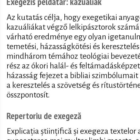
Exegézis példatár: kazuáliák
Az kutatás célja, hogy exegetikai anyago
kazuáliákat végző lelkipásztorok számár
várható eredménye egy olyan igetanul
temetési, házasságkötési és keresztelési
mindhárom témához teológiai bevezetés
rész az ókori halál- és feltámadásképzet
házasság fejezet a bibliai szimbólumait
a keresztelés a szövetség és rítustörtén
összpontosít.
Repertoriu de exegeză
Explicația științifică și exegeza textelo