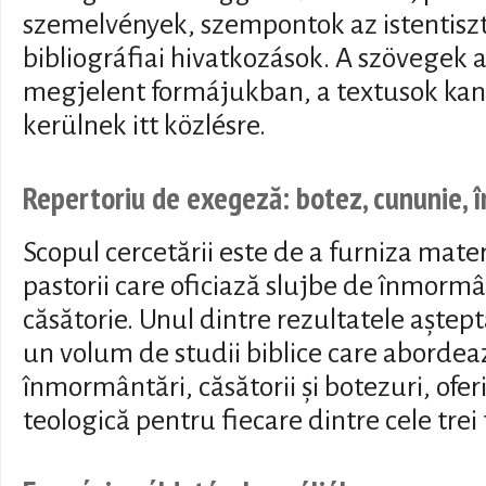
szemelvények, szempontok az istentiszte
bibliográfiai hivatkozások. A szövegek a
megjelent formájukban, a textusok kano
kerülnek itt közlésre.
Repertoriu de exegeză: botez, cununie,
Scopul cercetării este de a furniza mate
pastorii care oficiază slujbe de înmorm
căsătorie. Unul dintre rezultatele aștept
un volum de studii biblice care abordea
înmormântări, căsătorii și botezuri, ofe
teologică pentru fiecare dintre cele trei