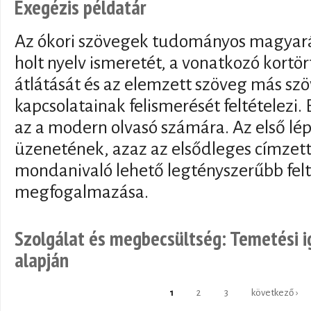
Exegézis példatár
Az ókori szövegek tudományos magyará
holt nyelv ismeretét, a vonatkozó kortö
átlátását és az elemzett szöveg más szö
kapcsolatainak felismerését feltételezi.
az a modern olvasó számára. Az első lép
üzenetének, azaz az elsődleges címzet
mondanivaló lehető legtényszerűbb felt
megfogalmazása.
Szolgálat és megbecsültség: Temetési i
alapján
1
2
3
következő ›
Oldalak