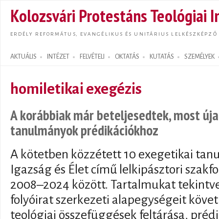
Ugrás
Kolozsvári Protestáns Teológiai I
tarta
ERDÉLY REFORMÁTUS, EVANGÉLIKUS ÉS UNITÁRIUS LELKÉSZKÉPZŐ
AKTUÁLIS
INTÉZET
FELVÉTELI
OKTATÁS
KUTATÁS
SZEMÉLYEK
Search form
homiletikai exegézis
A korábbiak már beteljesedtek, most új
tanulmányok prédikációkhoz
A kötetben közzétett 10 exegetikai ta
Igazság és Élet című lelkipásztori szakf
2008–2024 között. Tartalmukat tekintve
folyóirat szerkezeti alapegységeit követ
teológiai összefüggések feltárása, prédi