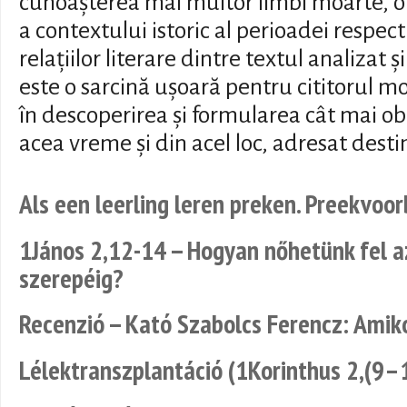
cunoașterea mai multor limbi moarte, o
a contextului istoric al perioadei respect
relațiilor literare dintre textul analizat ș
este o sarcină ușoară pentru cititorul m
în descoperirea și formularea cât mai ob
acea vreme și din acel loc, adresat destin
Als een leerling leren preken. Preekvoo
1János 2,12-14 -- Hogyan nőhetünk fel az
szerepéig?
Recenzió -- Kató Szabolcs Ferencz: Ami
Lélektranszplantáció (1Korinthus 2,(9