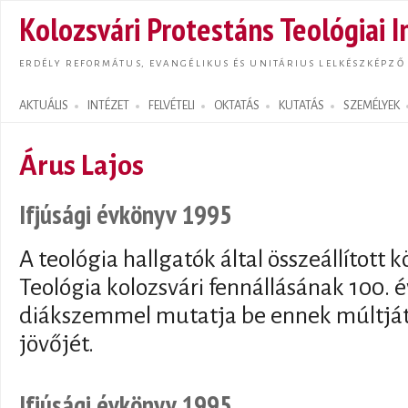
Ugrás
Kolozsvári Protestáns Teológiai I
tarta
ERDÉLY REFORMÁTUS, EVANGÉLIKUS ÉS UNITÁRIUS LELKÉSZKÉPZŐ
AKTUÁLIS
INTÉZET
FELVÉTELI
OKTATÁS
KUTATÁS
SZEMÉLYEK
Search form
Árus Lajos
Ifjúsági évkönyv 1995
A teológia hallgatók által összeállított 
Teológia kolozsvári fennállásának 100. é
diákszemmel mutatja be ennek múltját,
jövőjét.
Ifjúsági évkönyv 1995