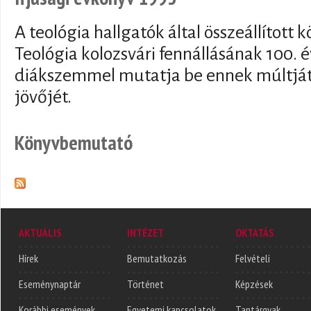
A teológia hallgatók által összeállított 
Teológia kolozsvári fennállásának 100. é
diákszemmel mutatja be ennek múltját,
jövőjét.
Könyvbemutató
AKTUÁLIS
INTÉZET
OKTATÁS
Hírek
Bemutatkozás
Felvételi
Eseménynaptár
Történet
Képzések
Korábbi események
Egyetemi kapcsolatok
Tantárgyak