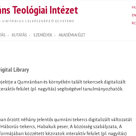
Ugrás a
ns Teológiai Intézet
H
tartalomra
E
S UNITÁRIUS LELKÉSZKÉPZŐ EGYETEME
R
TÁS
KUTATÁS
SZEMÉLYEK
AKADÉMIAI ÉLET
gital Library
rojektje a Qumránban és környékén talált tekercsek digitalizált
nteraktív felület (pl. nagyítás) segítségével tanulmányozhatók.
n őrzött néhány jelentős qumráni tekercs digitalizált változatát
, Háborús-tekercs, Habakuk peser, A közösség szabályzata, A
rmájában közzétett kéziratok interaktív felület (pl. nagyítás)