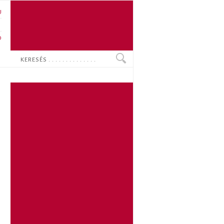
U
N
O
Keresés