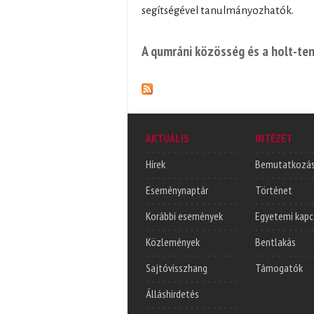
segítségével tanulmányozhatók.
A qumráni közösség és a holt-ten
AKTUÁLIS
INTÉZET
Hírek
Bemutatkozá
Eseménynaptár
Történet
Korábbi események
Egyetemi kapc
Közlemények
Bentlakás
Sajtóvisszhang
Támogatók
Álláshirdetés