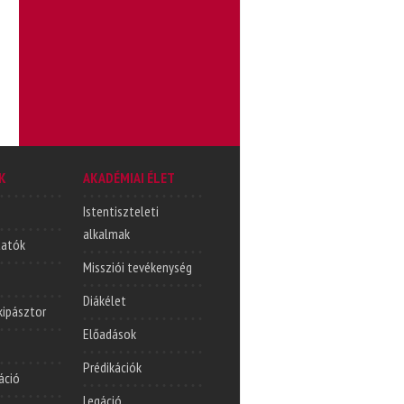
K
AKADÉMIAI ÉLET
Istentiszteleti
alkalmak
tatók
Missziói tevékenység
Diákélet
lkipásztor
Előadások
Prédikációk
áció
Legáció