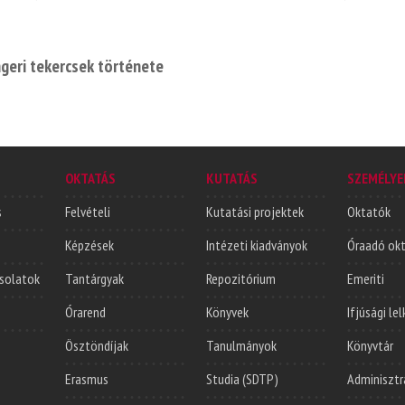
geri tekercsek története
OKTATÁS
KUTATÁS
SZEMÉLYE
s
Felvételi
Kutatási projektek
Oktatók
Képzések
Intézeti kiadványok
Óraadó ok
solatok
Tantárgyak
Repozitórium
Emeriti
Órarend
Könyvek
Ifjúsági le
Ösztöndíjak
Tanulmányok
Könyvtár
Erasmus
Studia (SDTP)
Adminisztr