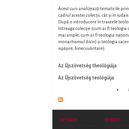
Acest curs analizează tematicile prin
cadrul acestei colecții, cât și în iuda
După o introducere în traseele teol
întreaga colecție (cum ar fi teologi
mai ample, cum ar fi teologia național
monarhismul divin) și teologia sacerdo
ispășire, binecuvântare).
Az Újszövetség theológiája
Az Újszövetség teológiája
1
Oldalak
AKTUÁLIS
INTÉZET