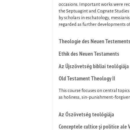
occasions. Important works were rec
the Septuagint and Cognate Studies s
by scholars in eschatology, messian
regarded as further developments of
Theologie des Neuen Testements 
Ethik des Neuen Testaments
Az Újszövetség bibliai teológiája 
Old Testament Theology II
This course focuses on central topic
as holiness, sin-punishment-forgiven
Az Ószövetség teológiája
Conceptele cultice și politice ale