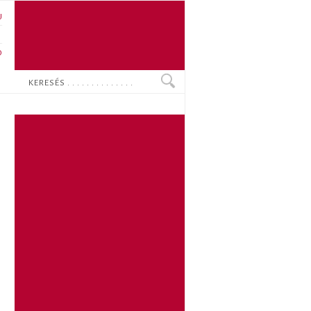
U
N
O
Keresés
s