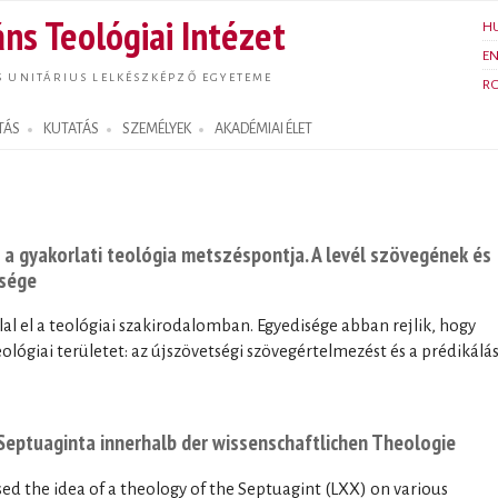
Ugrás a
ns Teológiai Intézet
H
tartalomra
E
S UNITÁRIUS LELKÉSZKÉPZŐ EGYETEME
R
TÁS
KUTATÁS
SZEMÉLYEK
AKADÉMIAI ÉLET
 és a gyakorlati teológia metszéspontja. A levél szövegének és
ősége
lal el a teológiai szakirodalomban. Egyedisége abban rejlik, hogy
ológiai területet: az újszövetségi szövegértelmezést és a prédikálá
 Septuaginta innerhalb der wissenschaftlichen Theologie
sed the idea of a theology of the Septuagint (LXX) on various