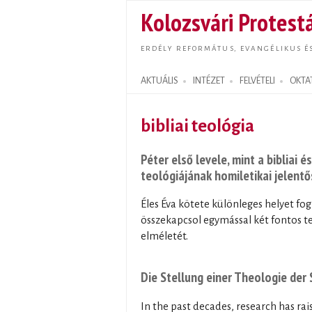
Kolozsvári Protestá
ERDÉLY REFORMÁTUS, EVANGÉLIKUS É
AKTUÁLIS
INTÉZET
FELVÉTELI
OKTA
Search form
bibliai teológia
Péter első levele, mint a bibliai
teológiájának homiletikai jelent
Éles Éva kötete különleges helyet fog
összekapcsol egymással két fontos te
elméletét.
Die Stellung einer Theologie der
In the past decades, research has rai