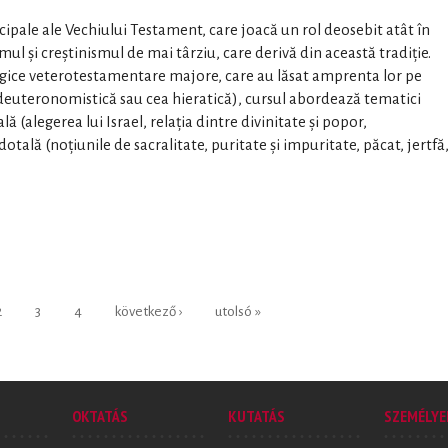
cipale ale Vechiului Testament, care joacă un rol deosebit atât în
ismul și creștinismul de mai târziu, care derivă din această tradiție.
ogice veterotestamentare majore, care au lăsat amprenta lor pe
a deuteronomistică sau cea hieratică), cursul abordează tematici
ă (alegerea lui Israel, relația dintre divinitate și popor,
tală (noțiunile de sacralitate, puritate și impuritate, păcat, jertfă
2
3
4
következő ›
utolsó »
OKTATÁS
KUTATÁS
SZEMÉLYE