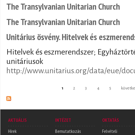
The Transylvanian Unitarian Church
The Transylvanian Unitarian Church
Unitárius ösvény. Hitelvek és eszmerend
Hitelvek és eszmerendszer; Egyháztörté
unitáriusok
http://www.unitarius.org/data/eue/do
Oldalak
1
2
3
4
5
követke
AKTUÁLIS
INTÉZET
OKTATÁS
Hírek
Bemutatkozás
Felvételi