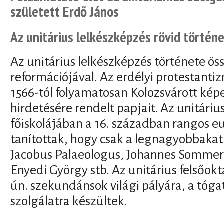
született Erdő János
Az unitárius lelkészképzés rövid történ
Az unitárius lelkészképzés története ös
reformációjával. Az erdélyi protestanti
1566-tól folyamatosan Kolozsvárott ké
hirdetésére rendelt papjait. Az unitáriu
főiskolájában a 16. században rangos e
tanítottak, hogy csak a legnagyobbakat
Jacobus Palaeologus, Johannes Sommer, 
Enyedi György stb. Az unitárius felsőokta
ún. szekundánsok világi pályára, a tóg
szolgálatra készültek.