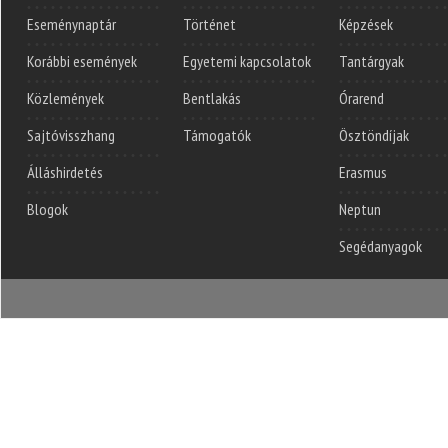
Eseménynaptár
Történet
Képzések
Korábbi események
Egyetemi kapcsolatok
Tantárgyak
Közlemények
Bentlakás
Órarend
Sajtóvisszhang
Támogatók
Ösztöndíjak
Álláshirdetés
Erasmus
Blogok
Neptun
Segédanyagok