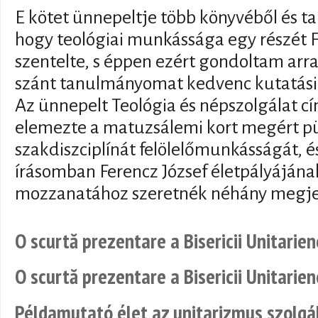
E kötet ünnepeltje több könyvéből és ta
hogy teológiai munkássága egy részét F
szentelte, s éppen ezért gondoltam arr
szánt tanulmányomat kedvenc kutatási 
Az ünnepelt Teológia és népszolgálat 
elemezte a matuzsálemi kort megért p
szakdiszciplínát felölelőmunkásságát, é
írásomban Ferencz József életpályájána
mozzanatához szeretnék néhány megjeg
O scurtă prezentare a Bisericii Unitarien
O scurtă prezentare a Bisericii Unitarien
Példamutató élet az unitarizmus szolgá