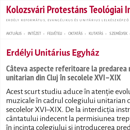
Ugrás
Kolozsvári Protestáns Teológiai I
tarta
ERDÉLY REFORMÁTUS, EVANGÉLIKUS ÉS UNITÁRIUS LELKÉSZKÉPZŐ
AKTUÁLIS
INTÉZET
FELVÉTELI
OKTATÁS
KUTATÁS
SZEMÉLYEK
Search form
Erdélyi Unitárius Egyház
Câteva aspecte referitoare la predarea m
unitarian din Cluj în secolele XVI–XIX
Acest scurt studiu aduce în atenție evoluț
muzicale în cadrul colegiului unitarian 
secolelor XVI–XIX. De la interdicția ins
cântatului indecent la permisiunea trept
în incinta colegiului și introducerea pred