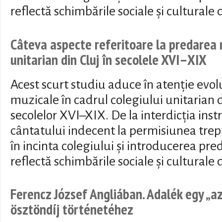
reflectă schimbările sociale și culturale 
Câteva aspecte referitoare la predarea m
unitarian din Cluj în secolele XVI–XIX
Acest scurt studiu aduce în atenție evoluț
muzicale în cadrul colegiului unitarian 
secolelor XVI–XIX. De la interdicția ins
cântatului indecent la permisiunea trept
în incinta colegiului și introducerea pred
reflectă schimbările sociale și culturale 
Ferencz József Angliában. Adalék egy „az
ösztöndíj történetéhez