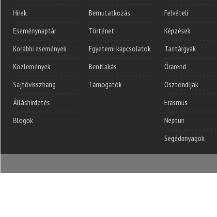
Hírek
Bemutatkozás
Felvételi
Eseménynaptár
Történet
Képzések
Korábbi események
Egyetemi kapcsolatok
Tantárgyak
Közlemények
Bentlakás
Órarend
Sajtóvisszhang
Támogatók
Ösztöndíjak
Álláshirdetés
Erasmus
Blogok
Neptun
Segédanyagok