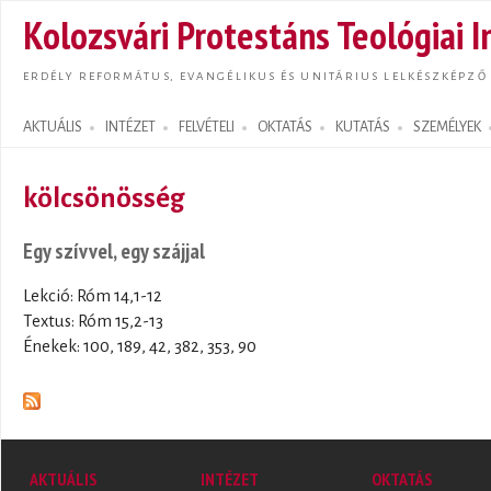
Ugrás
Kolozsvári Protestáns Teológiai I
tarta
ERDÉLY REFORMÁTUS, EVANGÉLIKUS ÉS UNITÁRIUS LELKÉSZKÉPZŐ
AKTUÁLIS
INTÉZET
FELVÉTELI
OKTATÁS
KUTATÁS
SZEMÉLYEK
Search form
kölcsönösség
Egy szívvel, egy szájjal
Lekció: Róm 14,1-12
Textus: Róm 15,2-13
Énekek: 100, 189, 42, 382, 353, 90
AKTUÁLIS
INTÉZET
OKTATÁS