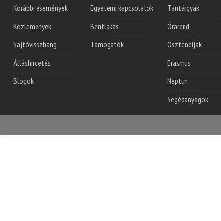
Korábbi események
Egyetemi kapcsolatok
Tantárgyak
Közlemények
Bentlakás
Órarend
Sajtóvisszhang
Támogatók
Ösztöndíjak
Álláshirdetés
Erasmus
Blogok
Neptun
Segédanyagok