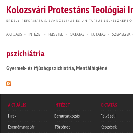
Ugrás
Kolozsvári Protestáns Teológiai I
tarta
ERDÉLY REFORMÁTUS, EVANGÉLIKUS ÉS UNITÁRIUS LELKÉSZKÉPZŐ
AKTUÁLIS
INTÉZET
FELVÉTELI
OKTATÁS
KUTATÁS
SZEMÉLYEK
Search form
pszichiátria
Gyermek- és ifjúságpszichiátria, Mentálhigiéné
AKTUÁLIS
INTÉZET
OKTATÁS
Hírek
Bemutatkozás
Felvételi
Eseménynaptár
Történet
Képzések