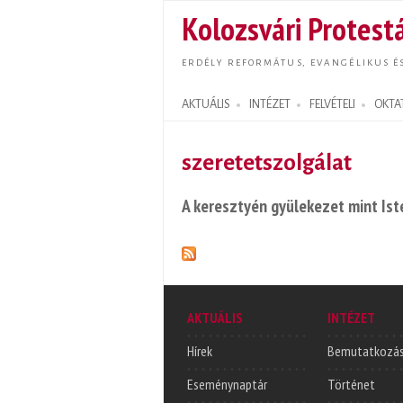
Kolozsvári Protestá
ERDÉLY REFORMÁTUS, EVANGÉLIKUS É
AKTUÁLIS
INTÉZET
FELVÉTELI
OKTA
Search form
szeretetszolgálat
A keresztyén gyülekezet mint Ist
AKTUÁLIS
INTÉZET
Hírek
Bemutatkozá
Eseménynaptár
Történet