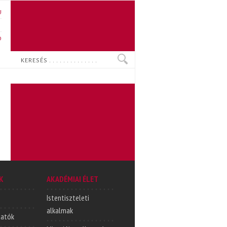
U
N
O
Keresés
K
AKADÉMIAI ÉLET
Istentiszteleti
alkalmak
tatók