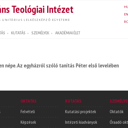
Ugrás a
ns Teológiai Intézet
H
tartalomra
E
S UNITÁRIUS LELKÉSZKÉPZŐ EGYETEME
R
TÁS
KUTATÁS
SZEMÉLYEK
AKADÉMIAI ÉLET
en népe. Az egyházról szóló tanítás Péter első levelében
OKTATÁS
KUTATÁS
SZEMÉLYE
s
Felvételi
Kutatási projektek
Oktatók
Képzések
Intézeti kiadványok
Óraadó ok