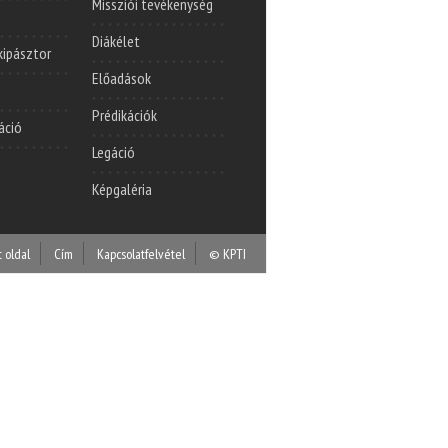
Missziói tevékenység
Diákélet
lkipásztor
Előadások
Prédikációk
áció
Legáció
Képgaléria
t oldal
Cím
Kapcsolatfelvétel
© KPTI