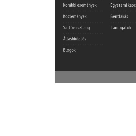
Korábbi események
Egyetemi kapc
Közlemények
Bentlakás
Sajtóvisszhang
Támogatók
Álláshirdetés
Blogok