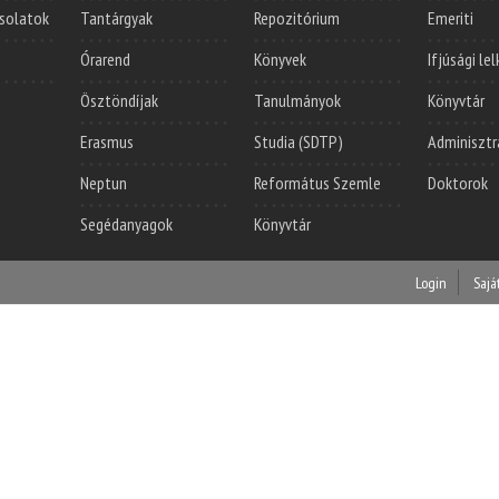
solatok
Tantárgyak
Repozitórium
Emeriti
Órarend
Könyvek
Ifjúsági le
Ösztöndíjak
Tanulmányok
Könyvtár
Erasmus
Studia (SDTP)
Adminisztr
Neptun
Református Szemle
Doktorok
Segédanyagok
Könyvtár
Login
Sajá