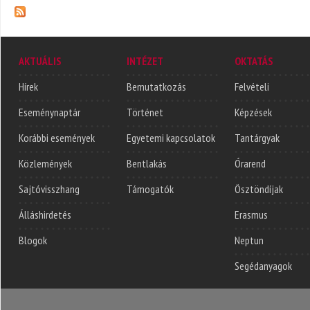
AKTUÁLIS
INTÉZET
OKTATÁS
Hírek
Bemutatkozás
Felvételi
Eseménynaptár
Történet
Képzések
Korábbi események
Egyetemi kapcsolatok
Tantárgyak
Közlemények
Bentlakás
Órarend
Sajtóvisszhang
Támogatók
Ösztöndíjak
Álláshirdetés
Erasmus
Blogok
Neptun
Segédanyagok