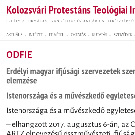
Ugrás
Kolozsvári Protestáns Teológiai I
tarta
ERDÉLY REFORMÁTUS, EVANGÉLIKUS ÉS UNITÁRIUS LELKÉSZKÉPZŐ
AKTUÁLIS
INTÉZET
FELVÉTELI
OKTATÁS
KUTATÁS
SZEMÉLYEK
Search form
ODFIE
Erdélyi magyar ifjúsági szervezetek sze
elemzése
Istenországa és a művészkedő egyletes
Istenországa és a művészkedő egyletes
– elhangzott 2017. augusztus 6-án, az O
ARTZ elnevezésű összművészeti ifjúsági 