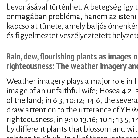
bevonásával történhet. A betegség így
önmagában probléma, hanem az isteni 
kapcsolat tünete, amely baljós ómenkén
és figyelmeztet veszélyeztetett helyzet
Rain, dew, flourishing plants as images 
righteousness: The weather imagery and
Weather imagery plays a major role in H
image of an unfaithful wife; Hosea 4:2–
of the land; in 6:3; 10:12; 14:6, the sever
draw attention to the utterance of YH
righteousness; in 9:10.13.16; 10:1; 13:5; 1
by different plants that blossom and wi