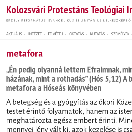
Ugrás
Kolozsvári Protestáns Teológiai I
tarta
ERDÉLY REFORMÁTUS, EVANGÉLIKUS ÉS UNITÁRIUS LELKÉSZKÉPZŐ
AKTUÁLIS
INTÉZET
FELVÉTELI
OKTATÁS
KUTATÁS
SZEMÉLYEK
Search form
metafora
„Én pedig olyanná lettem Efraimnak, min
házának, mint a rothadás” (Hós 5,12) A
metafora a Hóseás könyvében
A betegség és a gyógyítás az ókori Köz
testet érintő folyamatok, hanem az iste
meghatározta egész embert érinti. Mi
mennyei lény vált ki, azok kezelése is cs