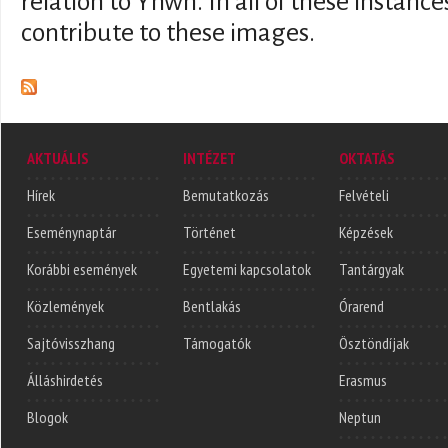
relation to Yhwh. In all of these insta
contribute to these images.
AKTUÁLIS
INTÉZET
OKTATÁS
Hírek
Bemutatkozás
Felvételi
Eseménynaptár
Történet
Képzések
Korábbi események
Egyetemi kapcsolatok
Tantárgyak
Közlemények
Bentlakás
Órarend
Sajtóvisszhang
Támogatók
Ösztöndíjak
Álláshirdetés
Erasmus
Blogok
Neptun