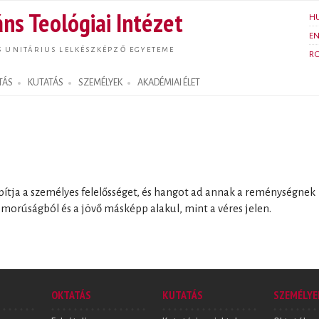
Ugrás a
ns Teológiai Intézet
H
tartalomra
E
S UNITÁRIUS LELKÉSZKÉPZŐ EGYETEME
R
TÁS
KUTATÁS
SZEMÉLYEK
AKADÉMIAI ÉLET
pítja a személyes felelősséget, és hangot ad annak a reménységnek
yomorúságból és a jövő másképp alakul, mint a véres jelen.
OKTATÁS
KUTATÁS
SZEMÉLYE