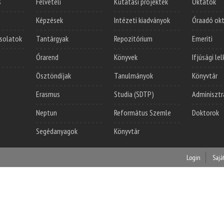
s
Felvételi
Kutatási projektek
Oktatók
Képzések
Intézeti kiadványok
Óraadó ok
solatok
Tantárgyak
Repozitórium
Emeriti
Órarend
Könyvek
Ifjúsági le
Ösztöndíjak
Tanulmányok
Könyvtár
Erasmus
Studia (SDTP)
Adminisztr
Neptun
Református Szemle
Doktorok
Segédanyagok
Könyvtár
Login
Sajá