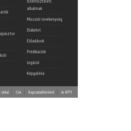
Istentiszteleti
alkalmak
tatók
Missziói tevékenység
Diákélet
lkipásztor
Előadások
Prédikációk
áció
Legáció
Képgaléria
t oldal
Cím
Kapcsolatfelvétel
© KPTI