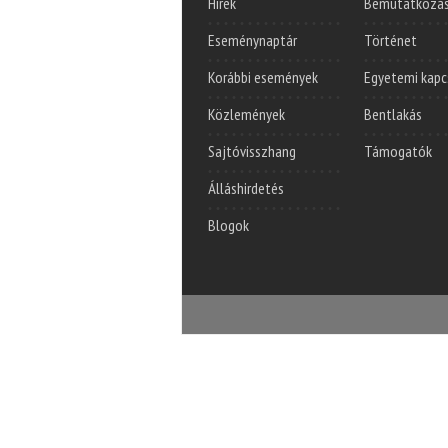
Hírek
Bemutatkozá
Eseménynaptár
Történet
Korábbi események
Egyetemi kapc
Közlemények
Bentlakás
Sajtóvisszhang
Támogatók
Álláshirdetés
Blogok