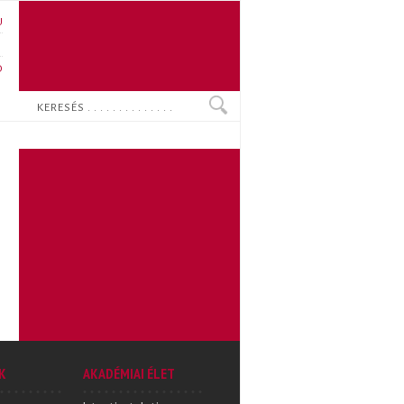
U
N
O
Keresés
K
AKADÉMIAI ÉLET