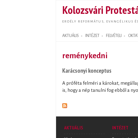
Kolozsvári Protestá
ERDÉLY REFORMÁTUS, EVANGÉLIKUS É
AKTUÁLIS
INTÉZET
FELVÉTELI
OKTA
Search form
reménykedni
Karácsonyi konceptus
A próféta felméri a károkat, megálla
is, hogy a nép tanulni fog ebből a n
AKTUÁLIS
INTÉZET