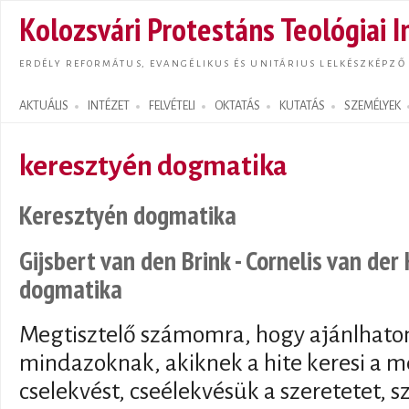
Ugrás
Kolozsvári Protestáns Teológiai I
tarta
ERDÉLY REFORMÁTUS, EVANGÉLIKUS ÉS UNITÁRIUS LELKÉSZKÉPZŐ
AKTUÁLIS
INTÉZET
FELVÉTELI
OKTATÁS
KUTATÁS
SZEMÉLYEK
Search form
keresztyén dogmatika
Keresztyén dogmatika
Gijsbert van den Brink - Cornelis van der
dogmatika
Megtisztelő számomra, hogy ajánlhato
mindazoknak, akiknek a hite keresi a 
cselekvést, cseélekvésük a szeretetet, 