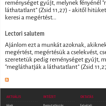
reménységet gyújt, melynek fényénél "
láthatatlant" (Zsid 11,27) - akitől hitü
keresi a megértést...
Lectori salutem
Ajánlom ezt a munkát azoknak, akiknek 
megértést, megértésük a cselekvést, cs
szeretetük pedig reménységet gyújt, m
"megláthatják a láthatatlant" (Zsid 11,2
AKTUÁLIS
INTÉZET
OKTATÁS
Hírek
Bemutatkozás
Felvételi