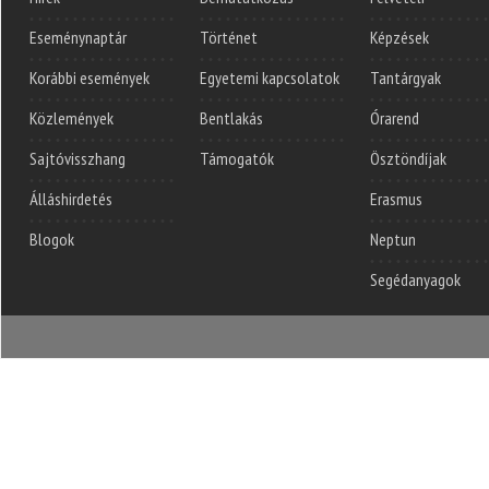
Eseménynaptár
Történet
Képzések
Korábbi események
Egyetemi kapcsolatok
Tantárgyak
Közlemények
Bentlakás
Órarend
Sajtóvisszhang
Támogatók
Ösztöndíjak
Álláshirdetés
Erasmus
Blogok
Neptun
Segédanyagok