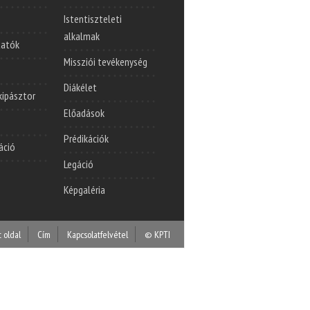
Istentiszteleti
alkalmak
tatók
Missziói tevékenység
Diákélet
lkipásztor
Előadások
Prédikációk
áció
Legáció
Képgaléria
t oldal
Cím
Kapcsolatfelvétel
© KPTI