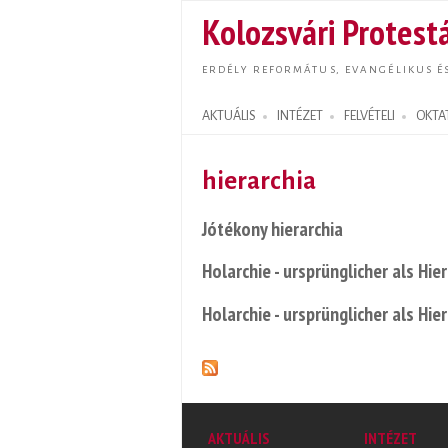
Kolozsvári Protestá
ERDÉLY REFORMÁTUS, EVANGÉLIKUS É
AKTUÁLIS
INTÉZET
FELVÉTELI
OKTA
Search form
hierarchia
Jótékony hierarchia
Holarchie - ursprünglicher als Hie
Holarchie - ursprünglicher als Hie
AKTUÁLIS
INTÉZET