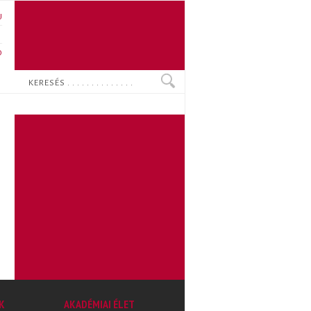
U
N
O
Keresés
K
AKADÉMIAI ÉLET