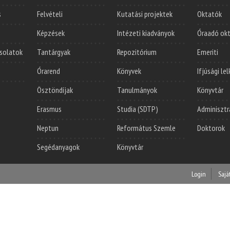
s
Felvételi
Kutatási projektek
Oktatók
Képzések
Intézeti kiadványok
Óraadó ok
solatok
Tantárgyak
Repozitórium
Emeriti
Órarend
Könyvek
Ifjúsági le
Ösztöndíjak
Tanulmányok
Könyvtár
Erasmus
Studia (SDTP)
Adminisztr
Neptun
Református Szemle
Doktorok
Segédanyagok
Könyvtár
Login
Sajá