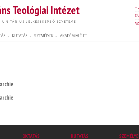
Ugrás a
ns Teológiai Intézet
H
tartalomra
E
S UNITÁRIUS LELKÉSZKÉPZŐ EGYETEME
R
TÁS
KUTATÁS
SZEMÉLYEK
AKADÉMIAI ÉLET
rarchie
rarchie
OKTATÁS
KUTATÁS
SZEMÉLYE