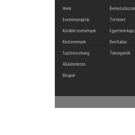
Hírek
Bemutatkozá
Eseménynaptár
Történet
Korábbi események
Egyetemi kapc
Közlemények
Bentlakás
Sajtóvisszhang
Támogatók
Álláshirdetés
Blogok