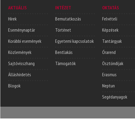
AKTUÁLIS
INTÉZET
OKTATÁS
Hírek
Bemutatkozás
Felvételi
Eseménynaptár
Történet
Képzések
Korábbi események
Egyetemi kapcsolatok
Tantárgyak
Közlemények
Bentlakás
Órarend
Sajtóvisszhang
Támogatók
Ösztöndíjak
Álláshirdetés
Erasmus
Blogok
Neptun
Segédanyagok