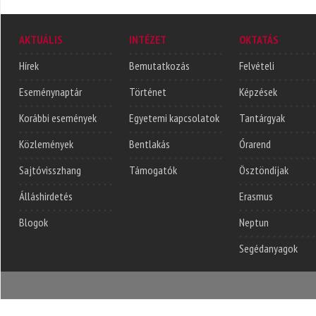
AKTUÁLIS
INTÉZET
OKTATÁS
Hírek
Bemutatkozás
Felvételi
Eseménynaptár
Történet
Képzések
Korábbi események
Egyetemi kapcsolatok
Tantárgyak
Közlemények
Bentlakás
Órarend
Sajtóvisszhang
Támogatók
Ösztöndíjak
Álláshirdetés
Erasmus
Blogok
Neptun
Segédanyagok