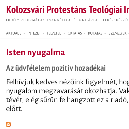
Ugrás
Kolozsvári Protestáns Teológiai I
tarta
ERDÉLY REFORMÁTUS, EVANGÉLIKUS ÉS UNITÁRIUS LELKÉSZKÉPZŐ
AKTUÁLIS
INTÉZET
FELVÉTELI
OKTATÁS
KUTATÁS
SZEMÉLYEK
Search form
Isten nyugalma
Az üdvfélelem pozitív hozadékai
Felhívjuk kedves nézőink figyelmét, ho
nyugalom megzavarását okozhatja. Vak
tévét, elég sűrűn felhangzott ez a riad
előtt.