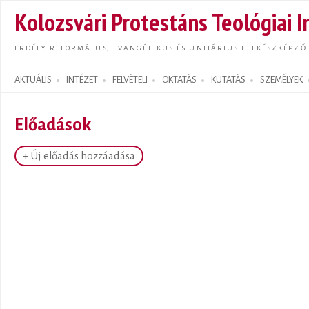
Ugrás
Kolozsvári Protestáns Teológiai I
tarta
ERDÉLY REFORMÁTUS, EVANGÉLIKUS ÉS UNITÁRIUS LELKÉSZKÉPZŐ
AKTUÁLIS
INTÉZET
FELVÉTELI
OKTATÁS
KUTATÁS
SZEMÉLYEK
Search form
Előadások
+ Új előadás hozzáadása