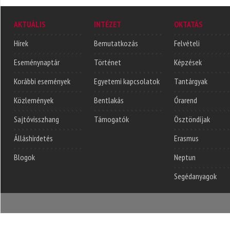
AKTUÁLIS
INTÉZET
OKTATÁS
Hírek
Bemutatkozás
Felvételi
Eseménynaptár
Történet
Képzések
Korábbi események
Egyetemi kapcsolatok
Tantárgyak
Közlemények
Bentlakás
Órarend
Sajtóvisszhang
Támogatók
Ösztöndíjak
Álláshirdetés
Erasmus
Blogok
Neptun
Segédanyagok