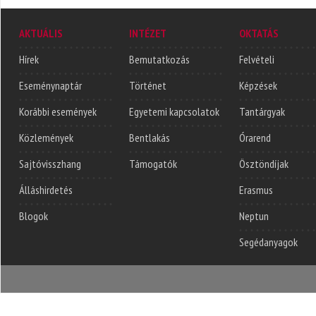
AKTUÁLIS
INTÉZET
OKTATÁS
Hírek
Bemutatkozás
Felvételi
Eseménynaptár
Történet
Képzések
Korábbi események
Egyetemi kapcsolatok
Tantárgyak
Közlemények
Bentlakás
Órarend
Sajtóvisszhang
Támogatók
Ösztöndíjak
Álláshirdetés
Erasmus
Blogok
Neptun
Segédanyagok