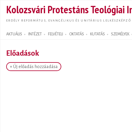
Ugrás
Kolozsvári Protestáns Teológiai I
tarta
ERDÉLY REFORMÁTUS, EVANGÉLIKUS ÉS UNITÁRIUS LELKÉSZKÉPZŐ
AKTUÁLIS
INTÉZET
FELVÉTELI
OKTATÁS
KUTATÁS
SZEMÉLYEK
Search form
Előadások
+ Új előadás hozzáadása