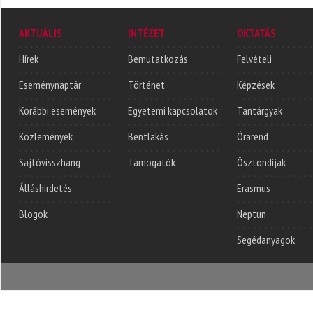
AKTUÁLIS
INTÉZET
OKTATÁS
Hírek
Bemutatkozás
Felvételi
Eseménynaptár
Történet
Képzések
Korábbi események
Egyetemi kapcsolatok
Tantárgyak
Közlemények
Bentlakás
Órarend
Sajtóvisszhang
Támogatók
Ösztöndíjak
Álláshirdetés
Erasmus
Blogok
Neptun
Segédanyagok