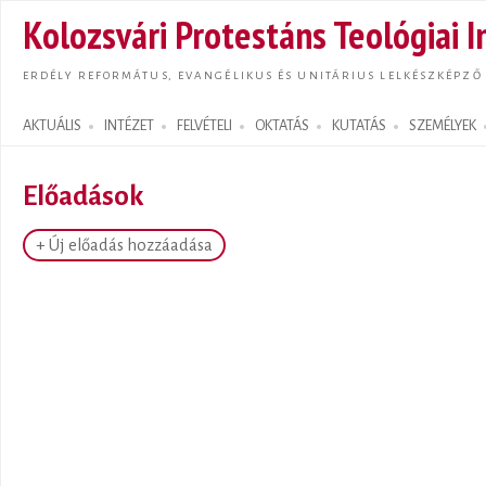
Ugrás
Kolozsvári Protestáns Teológiai I
tarta
ERDÉLY REFORMÁTUS, EVANGÉLIKUS ÉS UNITÁRIUS LELKÉSZKÉPZŐ
AKTUÁLIS
INTÉZET
FELVÉTELI
OKTATÁS
KUTATÁS
SZEMÉLYEK
Search form
Előadások
+ Új előadás hozzáadása