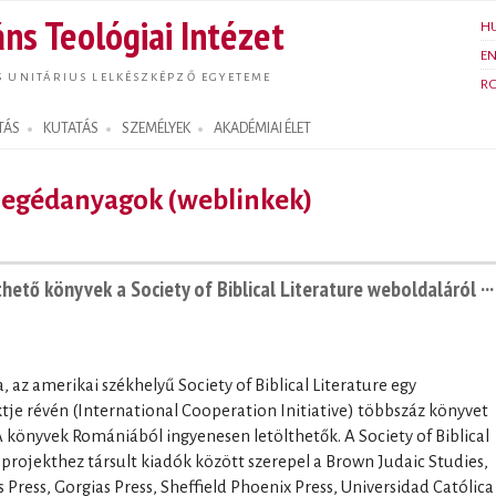
Ugrás a
ns Teológiai Intézet
H
tartalomra
E
S UNITÁRIUS LELKÉSZKÉPZŐ EGYETEME
R
TÁS
KUTATÁS
SZEMÉLYEK
AKADÉMIAI ÉLET
 segédanyagok (weblinkek)
ető könyvek a Society of Biblical Literature weboldaláról ···
, az amerikai székhelyű Society of Biblical Literature egy
e révén (International Cooperation Initiative) többszáz könyvet
könyvek Romániából ingyenesen letölthetők. A Society of Biblical
a projekthez társult kiadók között szerepel a Brown Judaic Studies,
ss Press, Gorgias Press, Sheffield Phoenix Press, Universidad Católica