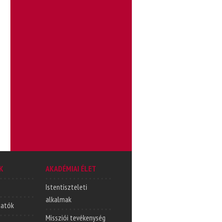
K
AKADÉMIAI ÉLET
Istentiszteleti
alkalmak
tatók
Missziói tevékenység