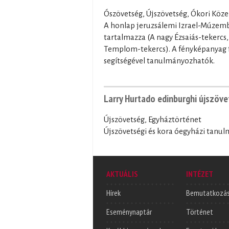
Ószövetség, Újszövetség, Ókori Közel
A honlap jeruzsálemi Izrael-Múzemba
tartalmazza (A nagy Ézsaiás-tekercs
Templom-tekercs). A fényképanyag fo
segítségével tanulmányozhatók.
Larry Hurtado edinburghi újszöve
Újszövetség, Egyháztörténet
Újszövetségi és kora óegyházi tanu
AKTUÁLIS
INTÉZET
Hírek
Bemutatkozá
Eseménynaptár
Történet