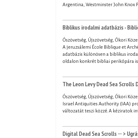
Argentina, Westminster John Knox Pr
Biblikus irodalmi adatbázis - Bibl
Ószövetség, Újszövetség, Ókori Közel
A jeruzsálemi École Biblique et Arch
adatbázis különösen a biblikus irod
oldalon konkrét bibliai perikópára is
The Leon Levy Dead Sea Scrolls Dig
Ószövetség, Újszövetség, Ókori Közel
Israel Antiquities Authority (IAA) p
változatát teszi közzé. A kéziratok i
Digital Dead Sea Scrolls ···
> Ugrá