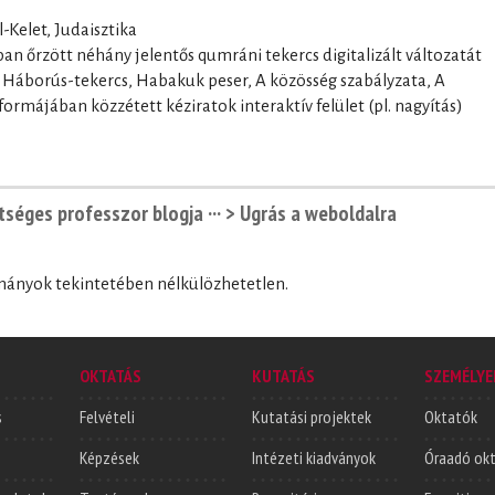
-Kelet, Judaisztika
n őrzött néhány jelentős qumráni tekercs digitalizált változatát
, Háborús-tekercs, Habakuk peser, A közösség szabályzata, A
rmájában közzétett kéziratok interaktív felület (pl. nagyítás)
tséges professzor blogja ···
> Ugrás a weboldalra
lmányok tekintetében nélkülözhetetlen.
OKTATÁS
KUTATÁS
SZEMÉLYE
s
Felvételi
Kutatási projektek
Oktatók
Képzések
Intézeti kiadványok
Óraadó ok