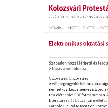
Kolozsvári Protestá
ERDÉLY REFORMÁTUS, EVANGÉLIKUS É
AKTUÁLIS
INTÉZET
FELVÉTELI
OKTA
Search form
Elektronikus oktatási
Szabadon hozzáférhető és letölth
> Ugrás a weboldalra
Ószövetség, Újszövetség
A világ legnagyobb biblikus társasága
nemzetközi kezdeményezésű projektj
tesz elérhetővé PDF formátumban. A 
Literature saját kiadványai mellett 
Catholic Biblical Association, Fortre