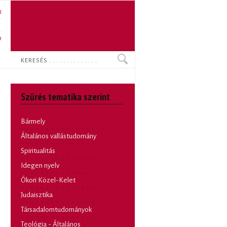
U
N
O
Keresés
Szűrés tematika szerint
Bármely
Általános vallástudomány
Spiritualitás
Idegen nyelv
Ókori Közel-Kelet
Judaisztika
Társadalomtudományok
Teológia - Általános