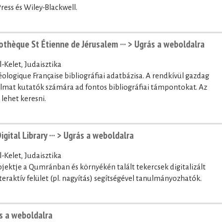
ess és Wiley-Blackwell.
iothèque St Étienne de Jérusalem ···
> Ugrás a weboldalra
-Kelet, Judaisztika
éologique Française bibliográfiai adatbázisa. A rendkívül gazdag
almat kutatók számára ad fontos bibliográfiai támpontokat. Az
 lehet keresni.
ital Library ···
> Ugrás a weboldalra
-Kelet, Judaisztika
rojektje a Qumránban és környékén talált tekercsek digitalizált
nteraktív felület (pl. nagyítás) segítségével tanulmányozhatók.
s a weboldalra