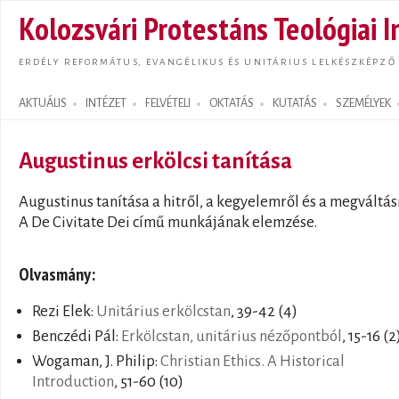
Ugrás
Kolozsvári Protestáns Teológiai I
tarta
ERDÉLY REFORMÁTUS, EVANGÉLIKUS ÉS UNITÁRIUS LELKÉSZKÉPZŐ
AKTUÁLIS
INTÉZET
FELVÉTELI
OKTATÁS
KUTATÁS
SZEMÉLYEK
Search form
Augustinus erkölcsi tanítása
Augustinus tanítása a hitről, a kegyelemről és a megváltás
A De Civitate Dei című munkájának elemzése.
Olvasmány:
Rezi Elek:
Unitárius erkölcstan
, 39-42 (4)
Benczédi Pál:
Erkölcstan, unitárius nézőpontból
, 15-16 (2
Wogaman, J. Philip:
Christian Ethics. A Historical
Introduction
, 51-60 (10)