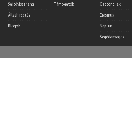
Sajtóvisszhang
Támogatók
Ösztöndíjak
Álláshirdetés
Erasmus
Blogok
Neptun
Segédanyagok