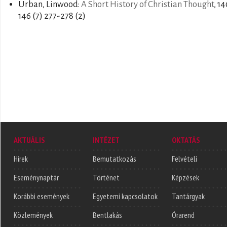
Urban, Linwood:
A Short History of Christian Thought
, 1
146 (7) 277-278 (2)
AKTUÁLIS
INTÉZET
OKTATÁS
Hírek
Bemutatkozás
Felvételi
Eseménynaptár
Történet
Képzések
Korábbi események
Egyetemi kapcsolatok
Tantárgyak
Közlemények
Bentlakás
Órarend