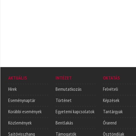
AKTUÁLIS
INTÉZET
OKTATÁS
Hírek
Bemutatkozás
Felvételi
Eseménynaptár
Történet
Képzések
Korábbi események
Egyetemi kapcsolatok
Tantárgyak
Közlemények
Bentlakás
Órarend
Sajtóvisszhang
Támogatók
Ösztöndíjak