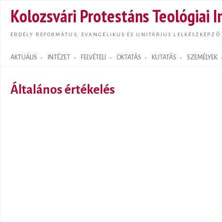
Ugrás
Kolozsvári Protestáns Teológiai I
tarta
ERDÉLY REFORMÁTUS, EVANGÉLIKUS ÉS UNITÁRIUS LELKÉSZKÉPZŐ
AKTUÁLIS
INTÉZET
FELVÉTELI
OKTATÁS
KUTATÁS
SZEMÉLYEK
Search form
Általános értékelés