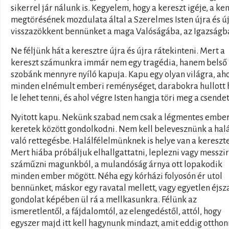
sikerrel jár nálunk is. Kegyelem, hogy a kereszt igéje, a ke
megtörésének mozdulata által a Szerelmes Isten újra és ú
visszazökkent bennünket a maga Valóságába, az Igazságb
Ne féljünk hát a keresztre újra és újra rátekinteni. Mert a
kereszt számunkra immár nem egy tragédia, hanem belső
szobánk mennyre nyíló kapuja. Kapu egy olyan világra, ah
minden elnémult emberi reménységet, darabokra hullott h
le lehet tenni, és ahol végre Isten hangja töri meg a csendet
Nyitott kapu. Nekünk szabad nem csak a légmentes ember
keretek között gondolkodni. Nem kell belevesznünk a halá
való rettegésbe. Halálfélelmünknek is helye van a kereszt
Mert hiába próbáljuk elhallgattatni, leplezni vagy messzi
száműzni magunkból, a mulandóság árnya ott lopakodik
minden ember mögött. Néha egy kórházi folyosón ér utol
bennünket, máskor egy ravatal mellett, vagy egyetlen éjsz
gondolat képében ül rá a mellkasunkra. Félünk az
ismeretlentől, a fájdalomtól, az elengedéstől, attól, hogy
egyszer majd itt kell hagynunk mindazt, amit eddig ottho