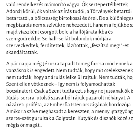
való rendelkezés mámorító vágya. Ők sertepertélhettek
Adonáj körül, ők voltak az Írás tudói, a Törvények betartói
betartatói, a bölcsesség birtokosai és őrei. De a különlege
megbízatás nem a szívükre nehezedett, hanem a fejükbe sz
majd viaszként csorgott bele a hallójárataikba és
szemgödreikbe. Se hall-se lát bolondok módjára
szervezkedtek, ferdítettek, lázítottak, „feszítsd meg!”-et
skandáltattak.
A pár napja még Jézusra tapadt tömeg furcsa mód ennek a
vonzásnak is engedett. Nem tudták, hogy mit cselekszenek
nem tudták, hogy az árulás lelke ül rajtuk. Nem tudták, ho
Szent ellen vétkeznek – így nem is folyamodhattak
bocsánatért. Csak a Szent tudta ezt, s hogy ne jussanak ők i
Júdás-sorsra, utolsó szavaiból rájuk pazarolt néhányat. A
názáreti próféta, az Emberfia Isten országának hordozója.
Amikor a szíve meghasadt a kereszten, a menny igazgyöng
szerte-szét gurultak a Golgotán. Kutyák és disznók közé s
mégis önmagát…