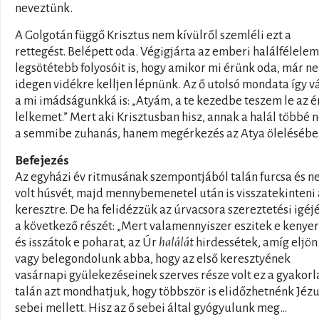
neveztünk.
A Golgotán függő Krisztus nem kívülről szemléli ezt a
rettegést. Belépett oda. Végigjárta az emberi halálfélelem
legsötétebb folyosóit is, hogy amikor mi érünk oda, már ne
idegen vidékre kelljen lépnünk. Az ő utolsó mondata így v
a mi imádságunkká is: „Atyám, a te kezedbe teszem le az é
lelkemet.” Mert aki Krisztusban hisz, annak a halál többé 
a semmibe zuhanás, hanem megérkezés az Atya ölelésébe
Befejezés
Az egyházi év ritmusának szempontjából talán furcsa és n
volt húsvét, majd mennybemenetel után is visszatekinteni 
keresztre. De ha felidézzük az úrvacsora szereztetési igéj
a következő részét: „Mert valamennyiszer eszitek e kenyer
és isszátok e poharat, az Úr
halálát
hirdessétek, amíg eljön.
vagy belegondolunk abba, hogy az első keresztyének
vasárnapi gyülekezéseinek szerves része volt ez a gyakorla
talán azt mondhatjuk, hogy többször is elidőzhetnénk Jéz
sebei mellett. Hisz az ő sebei által gyógyulunk meg…