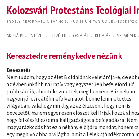
Ugrás
Kolozsvári Protestáns Teológiai I
tarta
ERDÉLY REFORMÁTUS, EVANGÉLIKUS ÉS UNITÁRIUS LELKÉSZKÉPZŐ
AKTUÁLIS
INTÉZET
FELVÉTELI
OKTATÁS
KUTATÁS
SZEMÉLYEK
Search form
Keresztedre reménykedve nézünk
Bevezetés
Nem tudom, hogy az élet B oldalának velejárója-e, de ebb
az évben inkább narratív vagy egyszerűen befeleforduló
prédikációk, áhítatok születtek meg bennem. Bár nekem
nagyon jól esik átélni a folyamatot, benne lenni a textus
világában, valahogy mindig az az érzésem, hogy nem is
bevezetőt, hanem egyenesen előszót kell írjak hozzá ahhoz
hogy felkészíthessem a hallgatóságot a befogadásra. Nem
magyarázkodás hát ez a néhány elöljáró mondat, hanem c
egy meghívó abba a világba, amit a Lélek ajándékozott a 