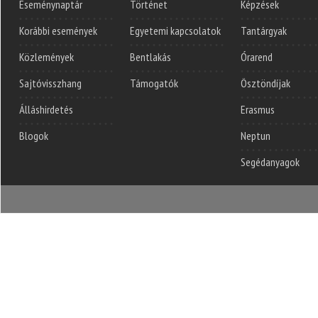
Eseménynaptár
Történet
Képzések
Korábbi események
Egyetemi kapcsolatok
Tantárgyak
Közlemények
Bentlakás
Órarend
Sajtóvisszhang
Támogatók
Ösztöndíjak
Álláshirdetés
Erasmus
Blogok
Neptun
Segédanyagok