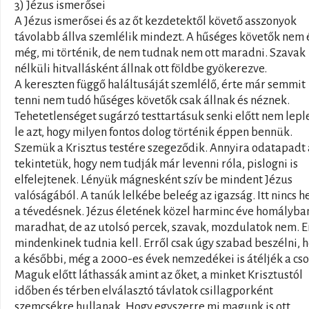
3) Jézus ismerősei
A Jézus ismerősei és az őt kezdetektől követő asszonyok
távolabb állva szemlélik mindezt. A hűséges követők nem 
még, mi történik, de nem tudnak nem ott maradni. Szavak
nélküli hitvallásként állnak ott földbe gyökerezve.
A kereszten függő haláltusáját szemlélő, érte már semmit
tenni nem tudó hűséges követők csak állnak és néznek.
Tehetetlenséget sugárzó testtartásuk senki előtt nem lepl
le azt, hogy milyen fontos dolog történik éppen bennük.
Szemük a Krisztus testére szegeződik. Annyira odatapadt 
tekintetük, hogy nem tudják már levenni róla, pislogni is
elfelejtenek. Lényük mágnesként szív be mindent Jézus
valóságából. A tanúk lelkébe beleég az igazság. Itt nincs h
a tévedésnek. Jézus életének közel harminc éve homályba
maradhat, de az utolsó percek, szavak, mozdulatok nem. E
mindenkinek tudnia kell. Erről csak úgy szabad beszélni, 
a későbbi, még a 2000-es évek nemzedékei is átéljék a cso
Maguk előtt láthassák amint az őket, a minket Krisztustól
időben és térben elválasztó távlatok csillagporként
szemcsékre hullanak. Hogy egyszerre mi magunk is ott