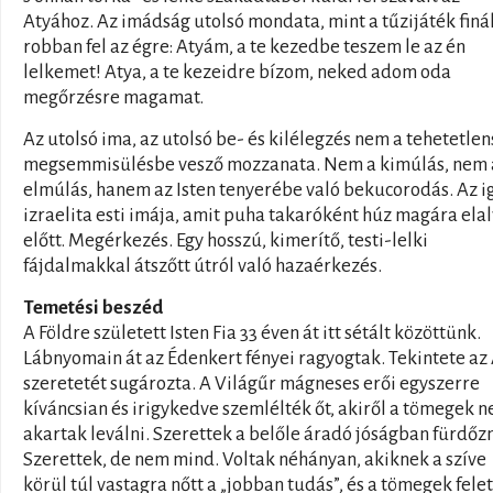
Atyához. Az imádság utolsó mondata, mint a tűzijáték finá
robban fel az égre: Atyám, a te kezedbe teszem le az én
lelkemet! Atya, a te kezeidre bízom, neked adom oda
megőrzésre magamat.
Az utolsó ima, az utolsó be- és kilélegzés nem a tehetetle
megsemmisülésbe vesző mozzanata. Nem a kimúlás, nem 
elmúlás, hanem az Isten tenyerébe való bekucorodás. Az i
izraelita esti imája, amit puha takaróként húz magára ela
előtt. Megérkezés. Egy hosszú, kimerítő, testi-lelki
fájdalmakkal átszőtt útról való hazaérkezés.
Temetési beszéd
A Földre született Isten Fia 33 éven át itt sétált közöttünk.
Lábnyomain át az Édenkert fényei ragyogtak. Tekintete az
szeretetét sugározta. A Világűr mágneses erői egyszerre
kíváncsian és irigykedve szemlélték őt, akiről a tömegek 
akartak leválni. Szerettek a belőle áradó jóságban fürdőzn
Szerettek, de nem mind. Voltak néhányan, akiknek a szíve
körül túl vastagra nőtt a „jobban tudás”, és a tömegek felet