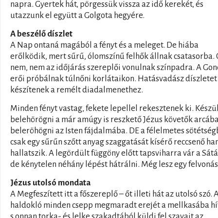
napra. Gyertek hát, pörgessük vissza az idő kerekét, és
utazzunk el együtt a Golgota hegyére.
A beszélő díszlet
A Nap ontaná magából a fényt és a meleget. De hiába
erőlködik, mert sűrű, ólomszínű felhők állnak csatasorba. 
nem, nem az időjárás szereplői vonulnak színpadra. A Gon
erői próbálnak túlnőni korlátaikon. Hatásvadász díszletet
készítenek a remélt diadalmenethez.
Minden fényt vastag, fekete lepellel rekesztenek ki. Készü
belehörögni a már amúgy is reszkető Jézus követők arcába
beleröhögni az Isten fájdalmába. DE a félelmetes sötétsé
csak egy sűrűn szőtt anyag szaggatását kísérő reccsenő ha
hallatszik. A legördült függöny előtt tapsviharra vár a Sátá
de kénytelen néhány lépést hátrálni. Még lesz egy felvonás
Jézus utolsó mondata
A Megfeszített itt a főszereplő – őt illeti hát az utolsó szó. 
haldokló minden csepp megmaradt erejét a mellkasába hí
s onnan torka- és lelke szakadtából küldi fel szavait az