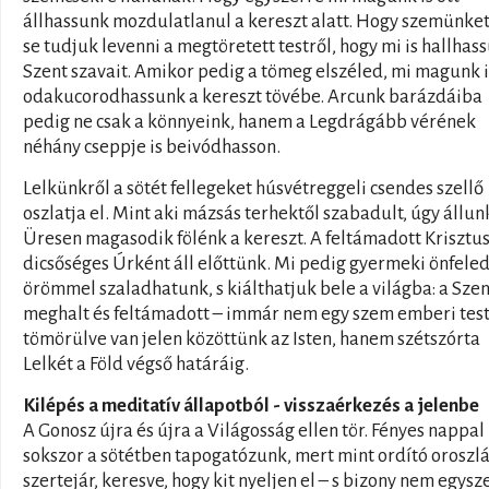
állhassunk mozdulatlanul a kereszt alatt. Hogy szemünke
se tudjuk levenni a megtöretett testről, hogy mi is hallhas
Szent szavait. Amikor pedig a tömeg elszéled, mi magunk i
odakucorodhassunk a kereszt tövébe. Arcunk barázdáiba
pedig ne csak a könnyeink, hanem a Legdrágább vérének
néhány cseppje is beivódhasson.
Lelkünkről a sötét fellegeket húsvétreggeli csendes szellő
oszlatja el. Mint aki mázsás terhektől szabadult, úgy állunk
Üresen magasodik fölénk a kereszt. A feltámadott Krisztu
dicsőséges Úrként áll előttünk. Mi pedig gyermeki önfeled
örömmel szaladhatunk, s kiálthatjuk bele a világba: a Szen
meghalt és feltámadott – immár nem egy szem emberi tes
tömörülve van jelen közöttünk az Isten, hanem szétszórta
Lelkét a Föld végső határáig.
Kilépés a meditatív állapotból - visszaérkezés a jelenbe
A Gonosz újra és újra a Világosság ellen tör. Fényes nappal 
sokszor a sötétben tapogatózunk, mert mint ordító oroszl
szertejár, keresve, hogy kit nyeljen el – s bizony nem egysz