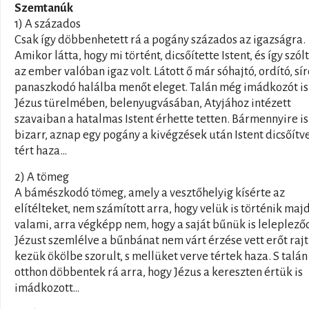
Szemtanúk
1) A százados
Csak így döbbenhetett rá a pogány százados az igazságra.
Amikor látta, hogy mi történt, dicsőítette Istent, és így szólt
az ember valóban igaz volt. Látott ő már sóhajtó, ordító, sír
panaszkodó halálba menőt eleget. Talán még imádkozót is
Jézus türelmében, belenyugvásában, Atyjához intézett
szavaiban a hatalmas Istent érhette tetten. Bármennyire is
bizarr, aznap egy pogány a kivégzések után Istent dicsőítv
tért haza…
2) A tömeg
A bámészkodó tömeg, amely a vesztőhelyig kísérte az
elítélteket, nem számított arra, hogy velük is történik maj
valami, arra végképp nem, hogy a saját bűnük is leleplező
Jézust szemlélve a bűnbánat nem várt érzése vett erőt rajt
kezük ökölbe szorult, s mellüket verve tértek haza. S talán
otthon döbbentek rá arra, hogy Jézus a kereszten értük is
imádkozott…