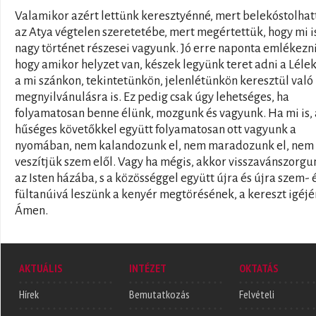
Valamikor azért lettünk keresztyénné, mert belekóstolha
az Atya végtelen szeretetébe, mert megértettük, hogy mi i
nagy történet részesei vagyunk. Jó erre naponta emlékezni
hogy amikor helyzet van, készek legyünk teret adni a Léle
a mi szánkon, tekintetünkön, jelenlétünkön keresztül való
megnyilvánulásra is. Ez pedig csak úgy lehetséges, ha
folyamatosan benne élünk, mozgunk és vagyunk. Ha mi is, 
hűséges követőkkel együtt folyamatosan ott vagyunk a
nyomában, nem kalandozunk el, nem maradozunk el, nem
veszítjük szem elől. Vagy ha mégis, akkor visszavánszorgu
az Isten házába, s a közösséggel együtt újra és újra szem- 
fültanúivá leszünk a kenyér megtörésének, a kereszt igéjé
Ámen.
AKTUÁLIS
INTÉZET
OKTATÁS
Hírek
Bemutatkozás
Felvételi