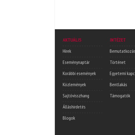
AKTUÁLIS
INTÉZET
Hírek
Bemutatkozá
Eseménynaptár
Történet
Korábbi események
Egyetemi kapc
Közlemények
Bentlakás
Sajtóvisszhang
Támogatók
Álláshirdetés
Blogok