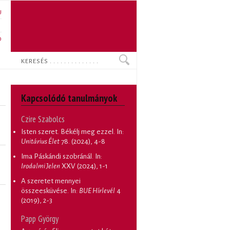
U
N
O
Keresés
Kapcsolódó tanulmányok
Czire Szabolcs
Isten szeret. Békélj meg ezzel
. In:
Unitárius Élet
78. (2024), 4-8
Ima Páskándi szobránál
. In:
Irodalmi Jelen
XXV (2024), 1-1
A szeretet mennyei
összeesküvése
. In:
BUE Hírlevél
4
(2019), 2-3
Papp György