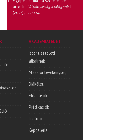
Agapé és filia - a szeretet két
arca
. In:
Látványosság a világnak
III.
(2025), 322-334
K
AKADÉMIAI ÉLET
Istentiszteleti
alkalmak
tatók
Missziói tevékenység
Diákélet
lkipásztor
Előadások
Prédikációk
áció
Legáció
Képgaléria