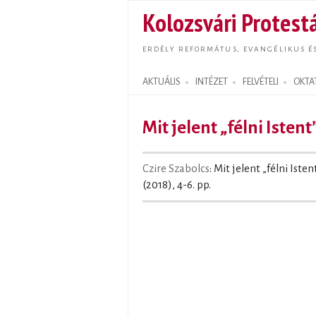
Kolozsvári Protestá
ERDÉLY REFORMÁTUS, EVANGÉLIKUS É
AKTUÁLIS
INTÉZET
FELVÉTELI
OKTA
Search form
Mit jelent „félni Istent
Czire Szabolcs
: Mit jelent „félni Istent
(2018), 4-6. pp.