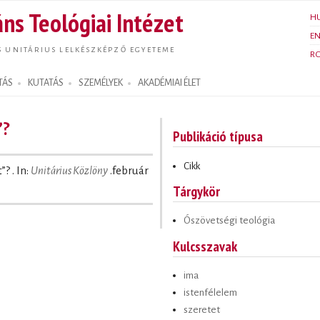
Ugrás a
ns Teológiai Intézet
H
tartalomra
E
S UNITÁRIUS LELKÉSZKÉPZŐ EGYETEME
R
TÁS
KUTATÁS
SZEMÉLYEK
AKADÉMIAI ÉLET
”?
Publikáció típusa
Cikk
”? . In:
Unitárius Közlöny
.február
Tárgykör
Ószövetségi teológia
Kulcsszavak
ima
istenfélelem
szeretet