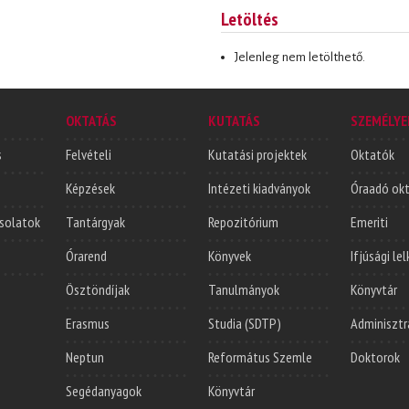
Letöltés
Jelenleg nem letölthető.
OKTATÁS
KUTATÁS
SZEMÉLYE
s
Felvételi
Kutatási projektek
Oktatók
Képzések
Intézeti kiadványok
Óraadó ok
solatok
Tantárgyak
Repozitórium
Emeriti
Órarend
Könyvek
Ifjúsági le
Ösztöndíjak
Tanulmányok
Könyvtár
Erasmus
Studia (SDTP)
Adminisztr
Neptun
Református Szemle
Doktorok
Segédanyagok
Könyvtár