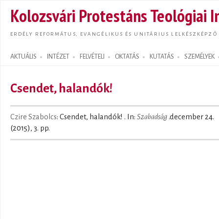
Ugrás
Kolozsvári Protestáns Teológiai I
tarta
ERDÉLY REFORMÁTUS, EVANGÉLIKUS ÉS UNITÁRIUS LELKÉSZKÉPZŐ
AKTUÁLIS
INTÉZET
FELVÉTELI
OKTATÁS
KUTATÁS
SZEMÉLYEK
Search form
Csendet, halandók!
Czire Szabolcs
: Csendet, halandók! . In:
Szabadság
.december 24.
(2015), 3. pp.