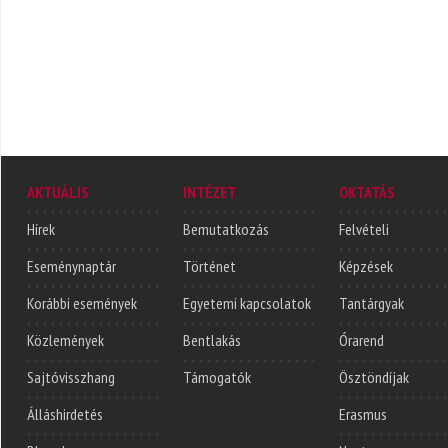
AKTUÁLIS
INTÉZET
OKTATÁS
Hírek
Bemutatkozás
Felvételi
Eseménynaptár
Történet
Képzések
Korábbi események
Egyetemi kapcsolatok
Tantárgyak
Közlemények
Bentlakás
Órarend
Sajtóvisszhang
Támogatók
Ösztöndíjak
Álláshirdetés
Erasmus