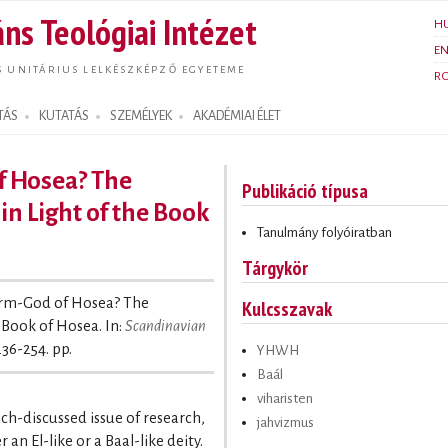
Ugrás a
ns Teológiai Intézet
H
tartalomra
E
S UNITÁRIUS LELKÉSZKÉPZŐ EGYETEME
R
TÁS
KUTATÁS
SZEMÉLYEK
AKADÉMIAI ÉLET
 Hosea? The
Publikáció típusa
n Light of the Book
Tanulmány folyóiratban
Tárgykör
rm-God of Hosea? The
Kulcsszavak
 Book of Hosea. In:
Scandinavian
236-254. pp.
YHWH
Baál
viharisten
ch-discussed issue of research,
jahvizmus
n El-like or a Baal-like deity.