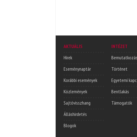
AKTUÁLIS
INTÉZET
Hírek
Bemutatkozá
Eseménynaptár
Történet
Korábbi események
Egyetemi kapc
Közlemények
Bentlakás
Sajtóvisszhang
Támogatók
Álláshirdetés
Blogok