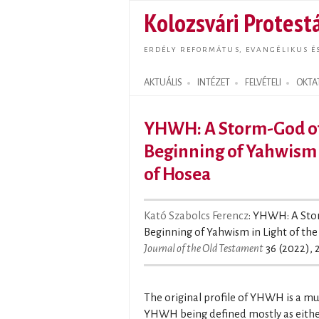
Kolozsvári Protestá
ERDÉLY REFORMÁTUS, EVANGÉLIKUS É
AKTUÁLIS
INTÉZET
FELVÉTELI
OKTA
Search form
YHWH: A Storm-God of
Beginning of Yahwism i
of Hosea
Kató Szabolcs Ferencz
: YHWH: A Sto
Beginning of Yahwism in Light of the
Journal of the Old Testament
36 (2022), 
The original profile of YHWH is a mu
YHWH being defined mostly as either a