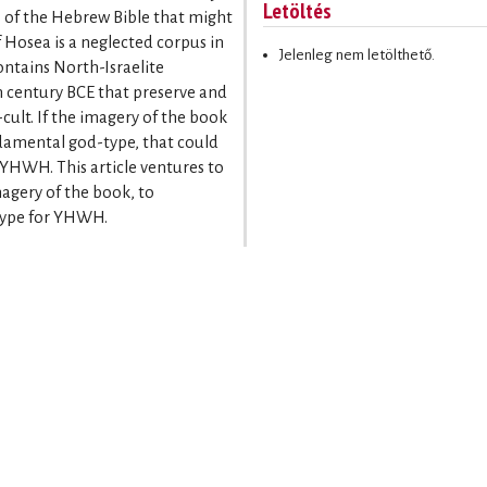
Letöltés
ts of the Hebrew Bible that might
 Hosea is a neglected corpus in
Jelenleg nem letölthető.
ontains North-Israelite
h century BCE that preserve and
cult. If the imagery of the book
ndamental god-type, that could
f YHWH. This article ventures to
magery of the book, to
-type for YHWH.