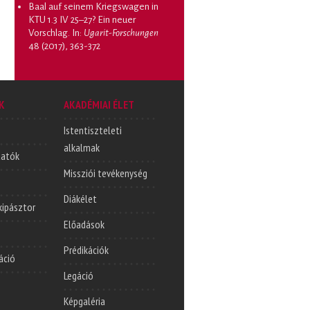
Baal auf seinem Kriegswagen in
KTU 1.3 IV 25–27? Ein neuer
Vorschlag
. In:
Ugarit-Forschungen
48 (2017), 363-372
K
AKADÉMIAI ÉLET
Istentiszteleti
alkalmak
tatók
Missziói tevékenység
Diákélet
lkipásztor
Előadások
Prédikációk
áció
Legáció
Képgaléria