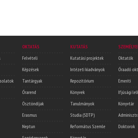
OKTATÁS
KUTATÁS
SZEMÉLYE
s
Felvételi
Kutatási projektek
Oktatók
Képzések
Intézeti kiadványok
Óraadó ok
solatok
Tantárgyak
Repozitórium
Emeriti
Órarend
Könyvek
Ifjúsági le
Ösztöndíjak
Tanulmányok
Könyvtár
Erasmus
Studia (SDTP)
Adminisztr
Neptun
Református Szemle
Doktorok
Segédanyagok
Könyvtár