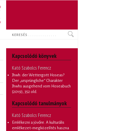
U
N
O
Keresés
Kapcsolódó könyvek
Kató Szabolcs Ferencz
Jhwh: der Wettergott Hoseas?
Der „ursprüngliche“ Charakter
Jhwhs ausgehend vom Hoseabuch
(2019), 352 old.
Kapcsolódó tanulmányok
Kató Szabolcs Ferencz
Emlékezni a jövőre. A kulturális
emlékezet-megközelítés haszna