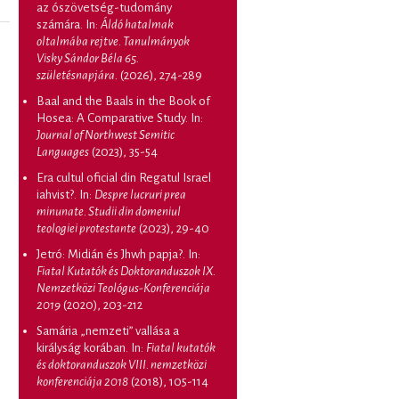
az ószövetség-tudomány
számára
. In:
Áldó hatalmak
oltalmába rejtve. Tanulmányok
Visky Sándor Béla 65.
születésnapjára.
(2026), 274-289
Baal and the Baals in the Book of
Hosea: A Comparative Study
. In:
Journal of Northwest Semitic
Languages
(2023), 35-54
Era cultul oficial din Regatul Israel
iahvist?
. In:
Despre lucruri prea
minunate. Studii din domeniul
teologiei protestante
(2023), 29-40
Jetró: Midián és Jhwh papja?
. In:
Fiatal Kutatók és Doktoranduszok IX.
Nemzetközi Teológus-Konferenciája
2019
(2020), 203-212
Samária „nemzeti” vallása a
királyság korában
. In:
Fiatal kutatók
és doktoranduszok VIII. nemzetközi
konferenciája 2018
(2018), 105-114