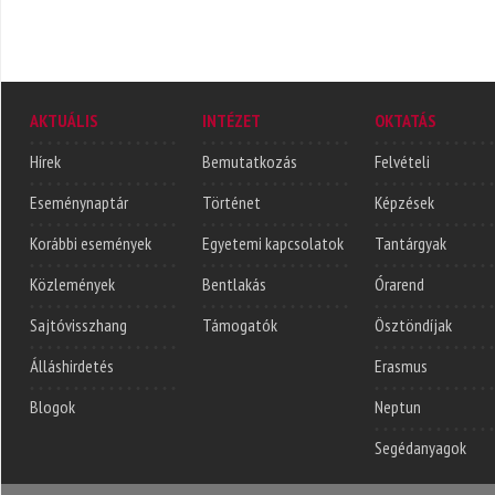
AKTUÁLIS
INTÉZET
OKTATÁS
Hírek
Bemutatkozás
Felvételi
Eseménynaptár
Történet
Képzések
Korábbi események
Egyetemi kapcsolatok
Tantárgyak
Közlemények
Bentlakás
Órarend
Sajtóvisszhang
Támogatók
Ösztöndíjak
Álláshirdetés
Erasmus
Blogok
Neptun
Segédanyagok