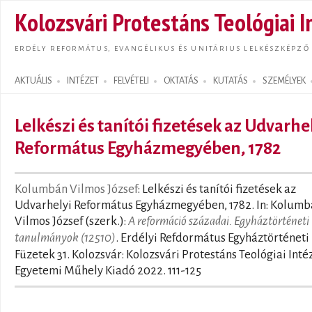
Ugrás
Kolozsvári Protestáns Teológiai I
tarta
ERDÉLY REFORMÁTUS, EVANGÉLIKUS ÉS UNITÁRIUS LELKÉSZKÉPZŐ
AKTUÁLIS
INTÉZET
FELVÉTELI
OKTATÁS
KUTATÁS
SZEMÉLYEK
Search form
Lelkészi és tanítói fizetések az Udvarhe
Református Egyházmegyében, 1782
Kolumbán Vilmos József
: Lelkészi és tanítói fizetések az
Udvarhelyi Református Egyházmegyében, 1782. In: Kolum
Vilmos József (szerk.):
A reformáció századai. Egyháztörténeti
tanulmányok (12510)
. Erdélyi Refdormátus Egyháztörténeti
Füzetek 31. Kolozsvár: Kolozsvári Protestáns Teológiai Intéz
Egyetemi Műhely Kiadó 2022. 111-125