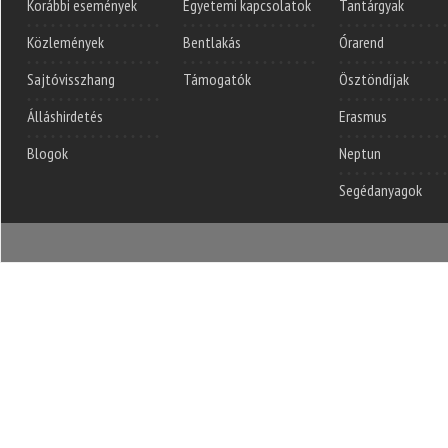
Korábbi események
Egyetemi kapcsolatok
Tantárgyak
Közlemények
Bentlakás
Órarend
Sajtóvisszhang
Támogatók
Ösztöndíjak
Álláshirdetés
Erasmus
Blogok
Neptun
Segédanyagok