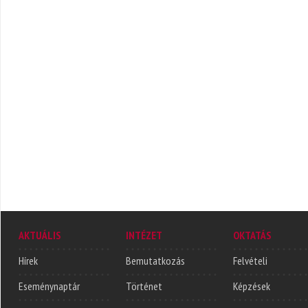
AKTUÁLIS
INTÉZET
OKTATÁS
Hírek
Bemutatkozás
Felvételi
Eseménynaptár
Történet
Képzések