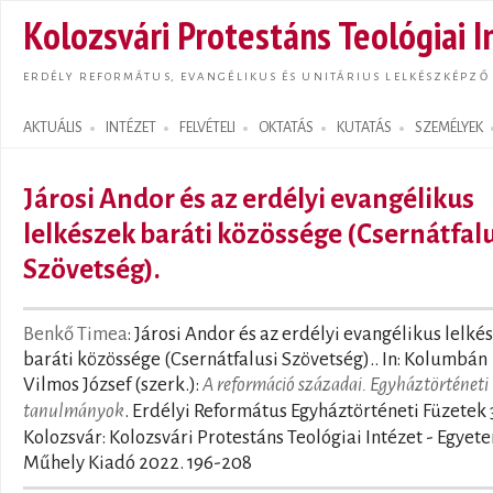
Ugrás
Kolozsvári Protestáns Teológiai I
tarta
ERDÉLY REFORMÁTUS, EVANGÉLIKUS ÉS UNITÁRIUS LELKÉSZKÉPZŐ
AKTUÁLIS
INTÉZET
FELVÉTELI
OKTATÁS
KUTATÁS
SZEMÉLYEK
Search form
Járosi Andor és az erdélyi evangélikus
lelkészek baráti közössége (Csernátfal
Szövetség).
Benkő Timea
: Járosi Andor és az erdélyi evangélikus lelké
baráti közössége (Csernátfalusi Szövetség).. In: Kolumbán
Vilmos József (szerk.):
A reformáció századai. Egyháztörténeti
tanulmányok
. Erdélyi Református Egyháztörténeti Füzetek 
Kolozsvár: Kolozsvári Protestáns Teológiai Intézet - Egyet
Műhely Kiadó 2022. 196-208