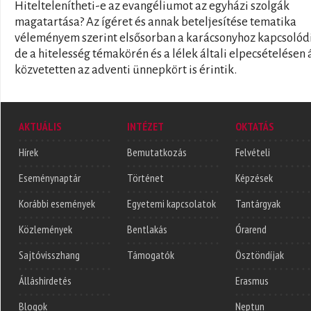
Hiteltelenítheti-e az evangéliumot az egyházi szolgák
magatartása? Az ígéret és annak beteljesítése tematika
véleményem szerint elsősorban a karácsonyhoz kapcsolód
de a hitelesség témakörén és a lélek általi elpecsételésen 
közvetetten az adventi ünnepkört is érintik.
AKTUÁLIS
INTÉZET
OKTATÁS
Hírek
Bemutatkozás
Felvételi
Eseménynaptár
Történet
Képzések
Korábbi események
Egyetemi kapcsolatok
Tantárgyak
Közlemények
Bentlakás
Órarend
Sajtóvisszhang
Támogatók
Ösztöndíjak
Álláshirdetés
Erasmus
Blogok
Neptun