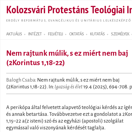
Ugrás
Kolozsvári Protestáns Teológiai I
tarta
ERDÉLY REFORMÁTUS, EVANGÉLIKUS ÉS UNITÁRIUS LELKÉSZKÉPZŐ
AKTUÁLIS
INTÉZET
FELVÉTELI
OKTATÁS
KUTATÁS
SZEMÉLYEK
Search form
Nem rajtunk múlik, s ez miért nem baj
(2Korintus 1,18-22)
Balogh Csaba
: Nem rajtunk múlik, s ez miért nem baj
(2Korintus 1,18-22). In:
Igazság és élet
19.4 (2025), 694-708. p
A perikópa által felvetett alapvető teológiai kérdés az ígé
és annak betartása. Továbbvezetve ezt a gondolatot a 2Ko
1,15–22 a(z isteni) szó és az egyházi (apostoli) szolgálat
egymással való viszonyának kérdését taglalja.