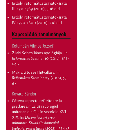
Erdélyi református zsinatok iratai
III. 1771-1789
(2001), 308 old.
Erdélyi református zsinatok iratai
IV. 1790-1800
(2001), 236 old.
Kapcsolódó tanulmányok
Kolumbán Vilmos József
Zilahi Sebes János apológiája
. In:
Református Szemle
110 (2017), 632-
648
Makfalvi József hitvallása
. In:
Református Szemle
109 (2016), 55-
67
Kovács Sándor
Câteva aspecte referitoare la
predarea muzicii în colegiul
unitarian din Cluj în secolele XVI–
XIX
. In:
Despre lucruri prea
minunate. Studii din domeniul
teologiei protestante
(2023), 135-145