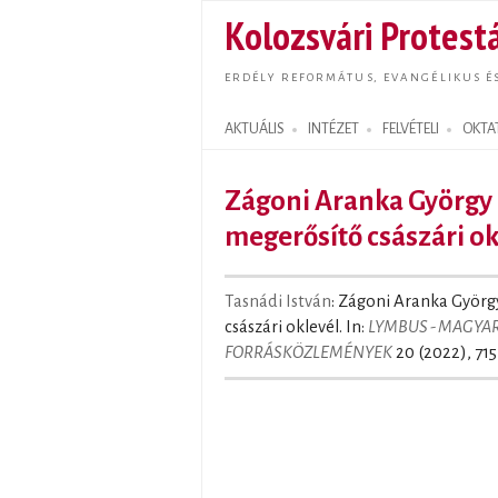
Kolozsvári Protestá
ERDÉLY REFORMÁTUS, EVANGÉLIKUS É
AKTUÁLIS
INTÉZET
FELVÉTELI
OKTA
Search form
Zágoni Aranka György
megerősítő császári ok
Tasnádi István
: Zágoni Aranka Györ
császári oklevél. In:
LYMBUS - MAGY
FORRÁSKÖZLEMÉNYEK
20 (2022), 715