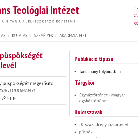
Ugrás a
ns Teológiai Intézet
H
tartalomra
E
S UNITÁRIUS LELKÉSZKÉPZŐ EGYETEME
R
TÁS
KUTATÁS
SZEMÉLYEK
AKADÉMIAI ÉLET
 püspökségét
Publikáció típusa
levél
Tanulmány folyóiratban
Tárgykör
gy püspökségét megerősítő
ARSÁGTUDOMÁNYI
Egyháztörténet - Magyar
-721. pp.
egyháztörténet
Kulcsszavak
18. századi egyháztörténet
püspök