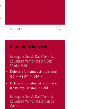
U
N
O
Keresés
Kapcsolódó könyvek
Buzogány Dezső, Dáné Veronka,
Kolumbán Vilmos József, Ősz
Sándor Előd
Erdélyi református zsinatok iratai I.
1591-1714
(2016), 536 old.
Erdélyi református zsinatok iratai
II. 1715-1770
(2016), 534 old.
Buzogány Dezső, Dáné Veronka,
Kolumbán Vilmos József, Sipos
Gábor