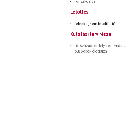
forrásközlés
Letöltés
Jelenleg nem letölthető.
Kutatási terv része
18. századi erdélyi református
püspökök életrajza