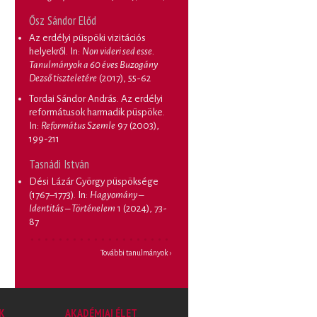
Ősz Sándor Előd
Az erdélyi püspöki vizitációs
helyekről
. In:
Non videri sed esse.
Tanulmányok a 60 éves Buzogány
Dezső tiszteletére
(2017), 55-62
Tordai Sándor András. Az erdélyi
reformátusok harmadik püspöke
.
In:
Református Szemle
97 (2003),
199-211
Tasnádi István
Dési Lázár György püspöksége
(1767–1773)
. In:
Hagyomány –
Identitás – Történelem
1 (2024), 73-
87
További tanulmányok ›
K
AKADÉMIAI ÉLET