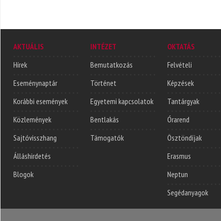
AKTUÁLIS
INTÉZET
OKTATÁS
Hírek
Bemutatkozás
Felvételi
Eseménynaptár
Történet
Képzések
Korábbi események
Egyetemi kapcsolatok
Tantárgyak
Közlemények
Bentlakás
Órarend
Sajtóvisszhang
Támogatók
Ösztöndíjak
Álláshirdetés
Erasmus
Blogok
Neptun
Segédanyagok