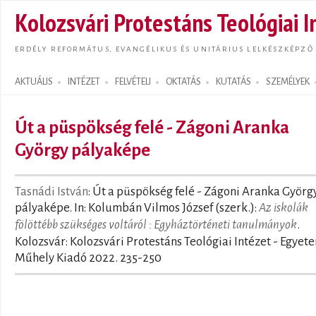
Ugrás
Kolozsvári Protestáns Teológiai I
tarta
ERDÉLY REFORMÁTUS, EVANGÉLIKUS ÉS UNITÁRIUS LELKÉSZKÉPZŐ
AKTUÁLIS
INTÉZET
FELVÉTELI
OKTATÁS
KUTATÁS
SZEMÉLYEK
Search form
Út a püspökség felé - Zágoni Aranka
György pályaképe
Tasnádi István
: Út a püspökség felé - Zágoni Aranka Györg
pályaképe. In: Kolumbán Vilmos József (szerk.):
Az iskolák
fölöttébb szükséges voltáról : Egyháztörténeti tanulmányok
.
Kolozsvár: Kolozsvári Protestáns Teológiai Intézet - Egyet
Műhely Kiadó 2022. 235-250