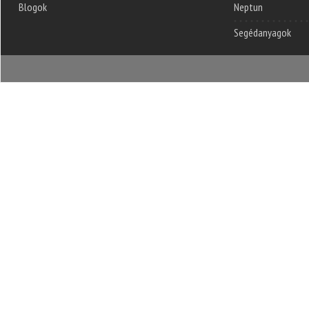
Blogok
Neptun
Segédanyagok