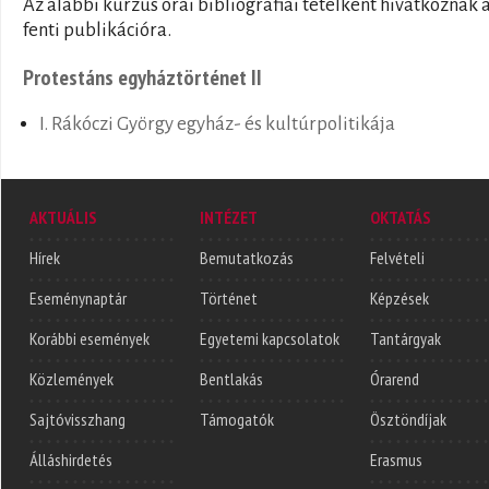
Az alábbi kurzus órái bibliográfiai tételként hivatkoznak 
fenti publikációra.
Protestáns egyháztörténet II
I. Rákóczi György egyház- és kultúrpolitikája
AKTUÁLIS
INTÉZET
OKTATÁS
Hírek
Bemutatkozás
Felvételi
Eseménynaptár
Történet
Képzések
Korábbi események
Egyetemi kapcsolatok
Tantárgyak
Közlemények
Bentlakás
Órarend
Sajtóvisszhang
Támogatók
Ösztöndíjak
Álláshirdetés
Erasmus