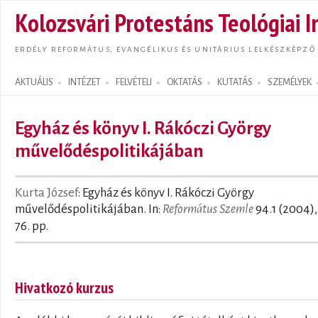
Ugrás
Kolozsvári Protestáns Teológiai I
tarta
ERDÉLY REFORMÁTUS, EVANGÉLIKUS ÉS UNITÁRIUS LELKÉSZKÉPZŐ
AKTUÁLIS
INTÉZET
FELVÉTELI
OKTATÁS
KUTATÁS
SZEMÉLYEK
Search form
Egyház és könyv I. Rákóczi György
művelődéspolitikájában
Kurta József
: Egyház és könyv I. Rákóczi György
művelődéspolitikájában. In:
Református Szemle
94.1 (2004),
76. pp.
Hivatkozó kurzus