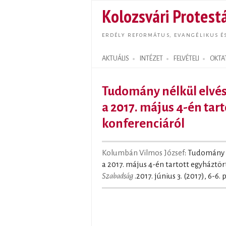
Kolozsvári Protestá
ERDÉLY REFORMÁTUS, EVANGÉLIKUS É
AKTUÁLIS
INTÉZET
FELVÉTELI
OKTA
Search form
Tudomány nélkül elvés
a 2017. május 4-én tar
konferenciáról
Kolumbán Vilmos József
: Tudomány 
a 2017. május 4-én tartott egyháztört
Szabadság
.2017. június 3. (2017), 6-6. 