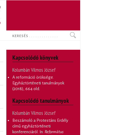
U
N
O
Keresés
Kapcsolódó könyvek
Kolumbán Vilmos József
A reformáció öröksége.
Egyháztörténeti tanulmányok
(2018), 664 old.
Kapcsolódó tanulmányok
Kolumbán Vilmos József
Beszámoló a Protestáns Erdély
című egyháztörténeti
konferenciáról
. In:
Református