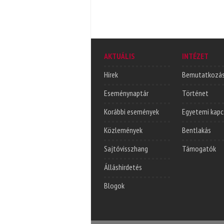
AKTUÁLIS
INTÉZET
Hírek
Bemutatkozá
Eseménynaptár
Történet
Korábbi események
Egyetemi kapc
Közlemények
Bentlakás
Sajtóvisszhang
Támogatók
Álláshirdetés
Blogok