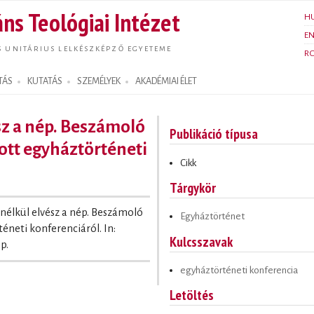
Ugrás a
ns Teológiai Intézet
H
tartalomra
E
S UNITÁRIUS LELKÉSZKÉPZŐ EGYETEME
R
TÁS
KUTATÁS
SZEMÉLYEK
AKADÉMIAI ÉLET
z a nép. Beszámoló
Publikáció típusa
tott egyháztörténeti
Cikk
Tárgykör
nélkül elvész a nép. Beszámoló
Egyháztörténet
éneti konferenciáról. In:
Kulcsszavak
pp.
egyháztörténeti konferencia
Letöltés