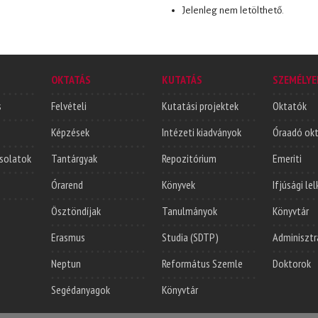
Jelenleg nem letölthető.
OKTATÁS
KUTATÁS
SZEMÉLYE
s
Felvételi
Kutatási projektek
Oktatók
Képzések
Intézeti kiadványok
Óraadó ok
solatok
Tantárgyak
Repozitórium
Emeriti
Órarend
Könyvek
Ifjúsági le
Ösztöndíjak
Tanulmányok
Könyvtár
Erasmus
Studia (SDTP)
Adminisztr
Neptun
Református Szemle
Doktorok
Segédanyagok
Könyvtár