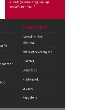
Híradó (A Szabadság napilap
melléklete)
(2016), 3-3
K
AKADÉMIAI ÉLET
Istentiszteleti
alkalmak
tatók
Missziói tevékenység
Diákélet
lkipásztor
Előadások
Prédikációk
áció
Legáció
Képgaléria