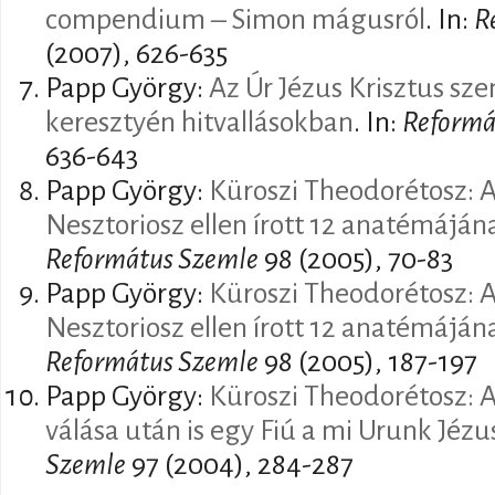
compendium – Simon mágusról
. In:
R
(2007), 626-635
Papp György:
Az Úr Jézus Krisztus sze
keresztyén hitvallásokban
. In:
Reformá
636-643
Papp György:
Küroszi Theodorétosz: A
Nesztoriosz ellen írott 12 anatémájának
Református Szemle
98 (2005), 70-83
Papp György:
Küroszi Theodorétosz: A
Nesztoriosz ellen írott 12 anatémájának
Református Szemle
98 (2005), 187-197
Papp György:
Küroszi Theodorétosz: 
válása után is egy Fiú a mi Urunk Jézu
Szemle
97 (2004), 284-287