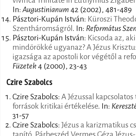
vivifica Trinitate in Euthymius Zigab
In:
Augustinianum
42 (2002), 481-489
Pásztori-Kupán István:
Küroszi Theod
Szentháromságról
. In:
Református Sze
Pásztori-Kupán István:
Kicsoda az, ak
mindörökké ugyanaz? A Jézus Krisztu
igazsága az apostoli kor végétől a ref
Füzetek
4 (2000), 23-43
Czire Szabolcs
Czire Szabolcs:
A Jézussal kapcsolatos 
források kritikai értékelése
. In:
Kereszt
31-57
Czire Szabolcs:
Jézus a karizmatikus c
tanító. Párbeszéd Vermes Géza Jézus-