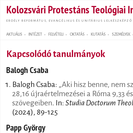
Ugrás
Kolozsvári Protestáns Teológiai I
tarta
ERDÉLY REFORMÁTUS, EVANGÉLIKUS ÉS UNITÁRIUS LELKÉSZKÉPZŐ
AKTUÁLIS
INTÉZET
FELVÉTELI
OKTATÁS
KUTATÁS
SZEMÉLYEK
Search form
Kapcsolódó tanulmányok
Balogh Csaba
Balogh Csaba:
„Aki hisz benne, nem s
28,16 újraértelmezései a Róma 9,33 és
szövegeiben
. In:
Studia Doctorum Theol
(2024), 89-125
Papp György