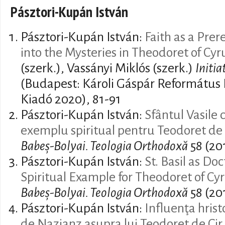
Pásztori-Kupán István
Pásztori-Kupán István:
Faith as a Prere
into the Mysteries in Theodoret of Cyr
(szerk.), Vassányi Miklós (szerk.)
Initia
(Budapest: Károli Gáspár Református
Kiadó 2020), 81-91
Pásztori-Kupán István:
Sfântul Vasile 
exemplu spiritual pentru Teodoret de 
Babeș-Bolyai. Teologia Orthodoxă
58 (20
Pásztori-Kupán István:
St. Basil as Do
Spiritual Example for Theodoret of Cy
Babeș-Bolyai. Teologia Orthodoxă
58 (20
Pásztori-Kupán István:
Influenţa hrist
de Nazianz asupra lui Teodoret de Cir