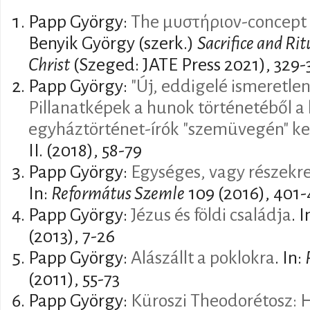
Papp György:
The μυστήριον-concept 
Benyik György (szerk.)
Sacrifice and Ri
Christ
(Szeged: JATE Press 2021), 329-
Papp György:
"Új, eddigelé ismeretlen
Pillanatképek a hunok történetéből a
egyháztörténet-írók "szemüvegén" ke
II. (2018), 58-79
Papp György:
Egységes, vagy részekre 
In:
Református Szemle
109 (2016), 401-
Papp György:
Jézus és földi családja
. I
(2013), 7-26
Papp György:
Alászállt a poklokra
. In:
(2011), 55-73
Papp György:
Küroszi Theodorétosz: 