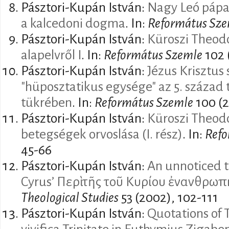
Pásztori-Kupán István:
Nagy Leó pápa 
a kalcedoni dogma
. In:
Református Sze
Pásztori-Kupán István:
Küroszi Theodo
alapelvről I
. In:
Református Szemle
102 
Pásztori-Kupán István:
Jézus Krisztus
"hüposztatikus egysége" az 5. század 
tükrében
. In:
Református Szemle
100 (2
Pásztori-Kupán István:
Küroszi Theodo
betegségek orvoslása (I. rész)
. In:
Refo
45-66
Pásztori-Kupán István:
An unnoticed ti
Cyrus’ Περὶ τῆς τοῦ Κυρίου ἐνανθρω
Theological Studies
53 (2002), 102-111
Pásztori-Kupán István:
Quotations of 