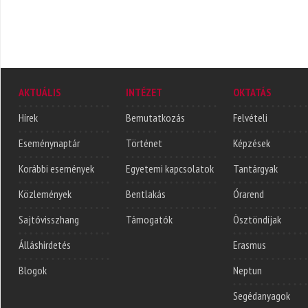
AKTUÁLIS
INTÉZET
OKTATÁS
Hírek
Bemutatkozás
Felvételi
Eseménynaptár
Történet
Képzések
Korábbi események
Egyetemi kapcsolatok
Tantárgyak
Közlemények
Bentlakás
Órarend
Sajtóvisszhang
Támogatók
Ösztöndíjak
Álláshirdetés
Erasmus
Blogok
Neptun
Segédanyagok