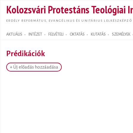
Ugrás
Kolozsvári Protestáns Teológiai I
tarta
ERDÉLY REFORMÁTUS, EVANGÉLIKUS ÉS UNITÁRIUS LELKÉSZKÉPZŐ
AKTUÁLIS
INTÉZET
FELVÉTELI
OKTATÁS
KUTATÁS
SZEMÉLYEK
Search form
Prédikációk
+ Új előadás hozzáadása