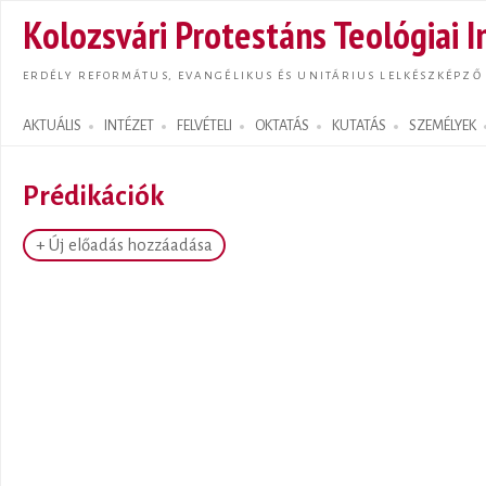
Ugrás
Kolozsvári Protestáns Teológiai I
tarta
ERDÉLY REFORMÁTUS, EVANGÉLIKUS ÉS UNITÁRIUS LELKÉSZKÉPZŐ
AKTUÁLIS
INTÉZET
FELVÉTELI
OKTATÁS
KUTATÁS
SZEMÉLYEK
Search form
Prédikációk
+ Új előadás hozzáadása