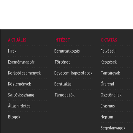
AKTUÁLIS
INTÉZET
OKTATÁS
Hírek
Bemutatkozás
Felvételi
Eseménynaptár
Történet
Képzések
Korábbi események
Egyetemi kapcsolatok
Tantárgyak
Közlemények
Bentlakás
Órarend
Sajtóvisszhang
Támogatók
Ösztöndíjak
Álláshirdetés
Erasmus
Blogok
Neptun
Segédanyagok