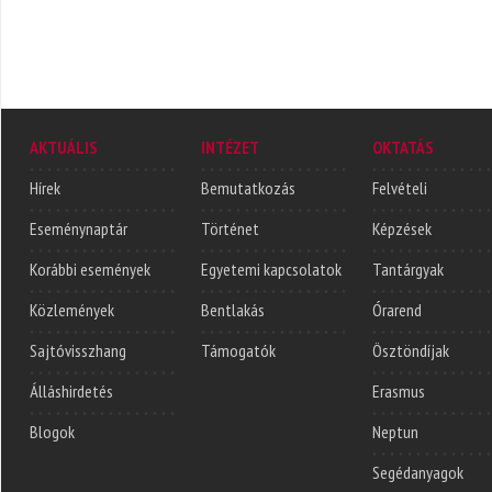
AKTUÁLIS
INTÉZET
OKTATÁS
Hírek
Bemutatkozás
Felvételi
Eseménynaptár
Történet
Képzések
Korábbi események
Egyetemi kapcsolatok
Tantárgyak
Közlemények
Bentlakás
Órarend
Sajtóvisszhang
Támogatók
Ösztöndíjak
Álláshirdetés
Erasmus
Blogok
Neptun
Segédanyagok