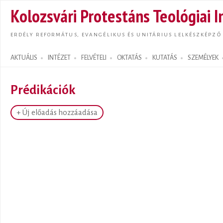
Ugrás
Kolozsvári Protestáns Teológiai I
tarta
ERDÉLY REFORMÁTUS, EVANGÉLIKUS ÉS UNITÁRIUS LELKÉSZKÉPZŐ
AKTUÁLIS
INTÉZET
FELVÉTELI
OKTATÁS
KUTATÁS
SZEMÉLYEK
Search form
Prédikációk
+ Új előadás hozzáadása