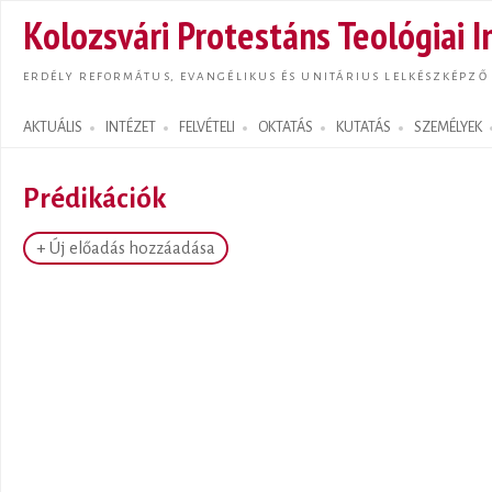
Ugrás
Kolozsvári Protestáns Teológiai I
tarta
ERDÉLY REFORMÁTUS, EVANGÉLIKUS ÉS UNITÁRIUS LELKÉSZKÉPZŐ
AKTUÁLIS
INTÉZET
FELVÉTELI
OKTATÁS
KUTATÁS
SZEMÉLYEK
Search form
Prédikációk
+ Új előadás hozzáadása