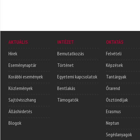
AKTUÁLIS
INTÉZET
OKTATÁS
Hírek
Bemutatkozás
Felvételi
Eseménynaptár
Történet
Képzések
Korábbi események
Egyetemi kapcsolatok
Tantárgyak
Közlemények
Bentlakás
Órarend
Sajtóvisszhang
Támogatók
Ösztöndíjak
Álláshirdetés
Erasmus
Blogok
Neptun
Segédanyagok