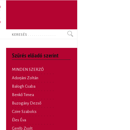
U
N
O
Keresés
Szűrés előadó szerint
MINDEN SZERZŐ
Adorjáni Zoltán
Balogh Csaba
Benkő Timea
Buzogány Dezső
Czire Szabolcs
Éles Éva
Geréb Zsolt