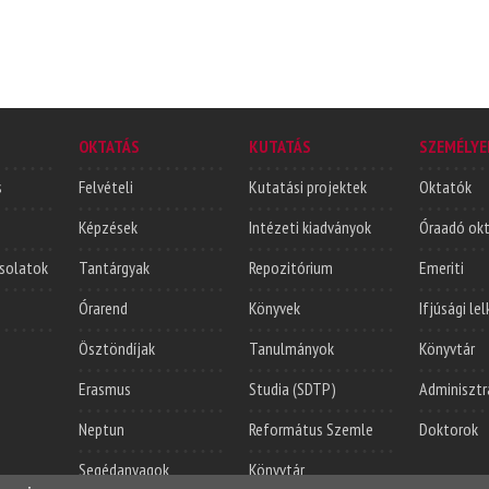
OKTATÁS
KUTATÁS
SZEMÉLYE
s
Felvételi
Kutatási projektek
Oktatók
Képzések
Intézeti kiadványok
Óraadó ok
solatok
Tantárgyak
Repozitórium
Emeriti
Órarend
Könyvek
Ifjúsági le
Ösztöndíjak
Tanulmányok
Könyvtár
Erasmus
Studia (SDTP)
Adminisztr
Neptun
Református Szemle
Doktorok
Segédanyagok
Könyvtár