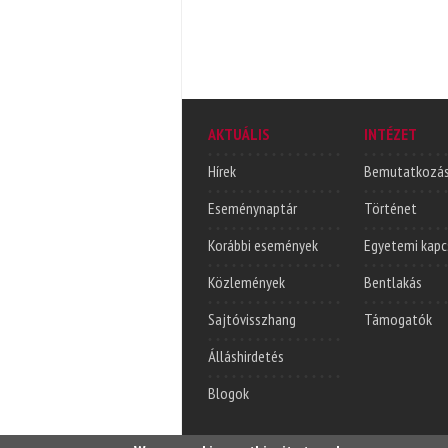
AKTUÁLIS
INTÉZET
Hírek
Bemutatkozá
Eseménynaptár
Történet
Korábbi események
Egyetemi kapc
Közlemények
Bentlakás
Sajtóvisszhang
Támogatók
Álláshirdetés
Blogok