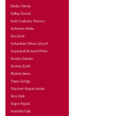
Juhász Tamás
Kállay Dezső
Kató Szabolcs Ferencz
Kelemen Attila
Kiss Jenő
Kolumbán Vilmos József
Koppándi Botond Péter
Kovács Sándor
Kozma Zsolt
Molnár János
Papp György
Pásztori-Kupán István
Rezi Elek
Sógor Árpád
Somfalvi Edit