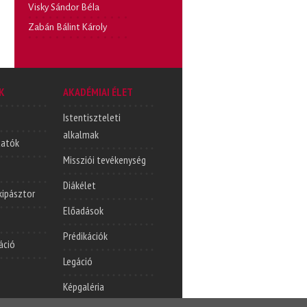
Visky Sándor Béla
Zabán Bálint Károly
K
AKADÉMIAI ÉLET
Istentiszteleti
alkalmak
tatók
Missziói tevékenység
Diákélet
lkipásztor
Előadások
Prédikációk
áció
Legáció
Képgaléria