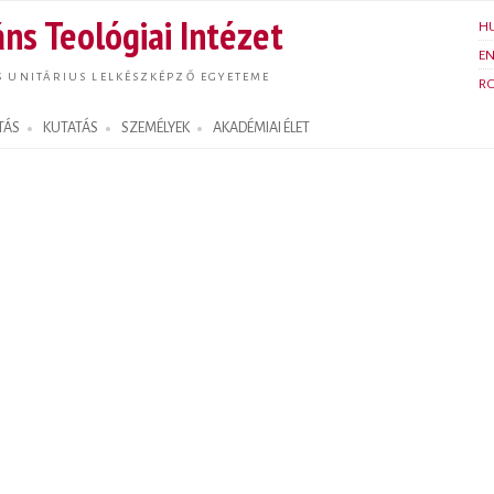
Ugrás a
ns Teológiai Intézet
H
tartalomra
E
S UNITÁRIUS LELKÉSZKÉPZŐ EGYETEME
R
TÁS
KUTATÁS
SZEMÉLYEK
AKADÉMIAI ÉLET