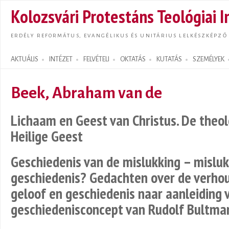
Ugrás
Kolozsvári Protestáns Teológiai I
tarta
ERDÉLY REFORMÁTUS, EVANGÉLIKUS ÉS UNITÁRIUS LELKÉSZKÉPZŐ
AKTUÁLIS
INTÉZET
FELVÉTELI
OKTATÁS
KUTATÁS
SZEMÉLYEK
Search form
Beek, Abraham van de
Lichaam en Geest van Christus. De theol
Heilige Geest
Geschiedenis van de mislukking – misluk
geschiedenis? Gedachten over de verhoud
geloof en geschiedenis naar aanleiding 
geschiedenisconcept van Rudolf Bultma