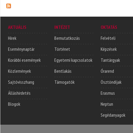
AKTUÁLIS
INTÉZET
OKTATÁS
Hírek
Bemutatkozás
Felvételi
Eseménynaptár
Történet
Képzések
Korábbi események
Egyetemi kapcsolatok
Tantárgyak
Közlemények
Bentlakás
Órarend
Sajtóvisszhang
Támogatók
Ösztöndíjak
Álláshirdetés
Erasmus
Blogok
Neptun
Segédanyagok