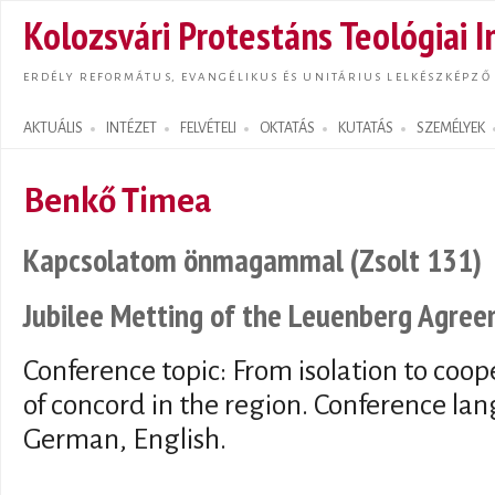
Ugrás
Kolozsvári Protestáns Teológiai I
tarta
ERDÉLY REFORMÁTUS, EVANGÉLIKUS ÉS UNITÁRIUS LELKÉSZKÉPZŐ
AKTUÁLIS
INTÉZET
FELVÉTELI
OKTATÁS
KUTATÁS
SZEMÉLYEK
Search form
Benkő Timea
Kapcsolatom önmagammal (Zsolt 131)
Jubilee Metting of the Leuenberg Agr
Conference topic: From isolation to coop
of concord in the region. Conference l
German, English.