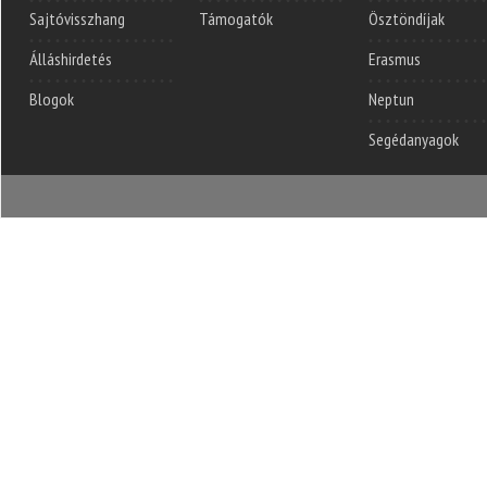
Sajtóvisszhang
Támogatók
Ösztöndíjak
Álláshirdetés
Erasmus
Blogok
Neptun
Segédanyagok