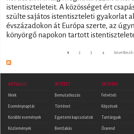
istentiszteleteit. A közösséget ért csap
szülte sajátos istentiszteleti gyakorlat al
évszázadokon át Európa szerte, az úgy
könyörgő napokon tartott istentisztelet
Oldalak
1
2
3
4
következő 
AKTUÁLIS
INTÉZET
OKTATÁS
Hírek
Bemutatkozás
Felvételi
Eseménynaptár
Történet
Képzések
Korábbi események
Egyetemi kapcsolatok
Tantárgyak
Közlemények
Bentlakás
Órarend