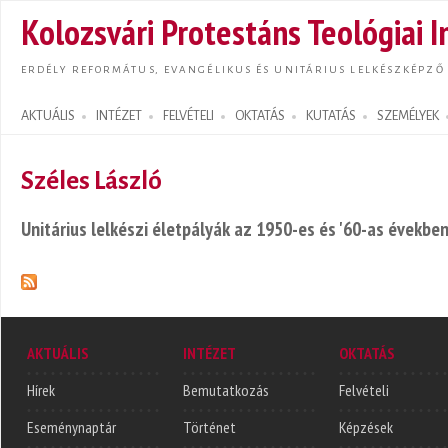
Ugrás
Kolozsvári Protestáns Teológiai I
tarta
ERDÉLY REFORMÁTUS, EVANGÉLIKUS ÉS UNITÁRIUS LELKÉSZKÉPZŐ
AKTUÁLIS
INTÉZET
FELVÉTELI
OKTATÁS
KUTATÁS
SZEMÉLYEK
Search form
Széles László
Unitárius lelkészi életpályák az 1950-es és '60-as évekbe
AKTUÁLIS
INTÉZET
OKTATÁS
Hírek
Bemutatkozás
Felvételi
Eseménynaptár
Történet
Képzések