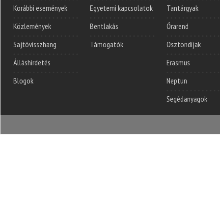
Korábbi események
Egyetemi kapcsolatok
Tantárgyak
Közlemények
Bentlakás
Órarend
Sajtóvisszhang
Támogatók
Ösztöndíjak
Álláshirdetés
Erasmus
Blogok
Neptun
Segédanyagok